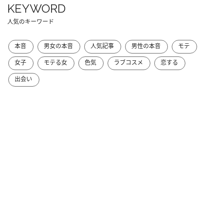
KEYWORD
人気のキーワード
本音
男女の本音
人気記事
男性の本音
モテ
女子
モテる女
色気
ラブコスメ
恋する
出会い