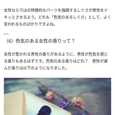
女性ならではの特徴的なパーツを強調するしぐさが男性をド
キッとさせるよう。どれも「色気のあるしぐさ」として、よく
言われるものばかりですよね。
（6）色気のある女性の香りって？
女性が惹かれる男性の香りがあるように、男性が色気を感じ
る香りもあるはずです。色気のある香りはどれ？ 男性が選
んだ香りは以下のようになりました。