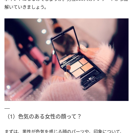
解いていきましょう。
（1）色気のある女性の顔って？
まずは、男性が色気を感じる顔のパーツや、印象について、