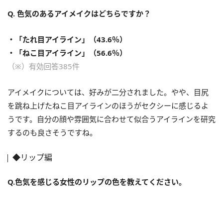
Q. 色気のあるアイメイクはどちらですか？
・「たれ目アイライン」（43.6％）
・「ねこ目アイライン」（56.6％）
（※）有効回答385件
アイメイクについては、好みが二分されました。やや、目尻
を跳ね上げたねこ目アイラインのほうがセクシーに感じるよ
うです。自分の顔や雰囲気に合わせて似合うアイラインを研究
するのも良さそうですね。
◆リップ編
Q.色気を感じる女性のリップの色を教えてください。