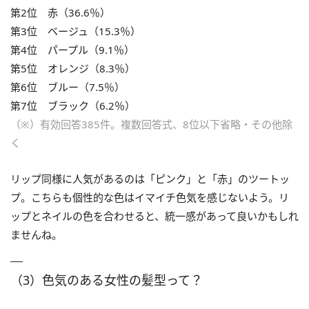
第2位 赤（36.6％）
第3位 ベージュ（15.3％）
第4位 パープル（9.1％）
第5位 オレンジ（8.3％）
第6位 ブルー（7.5％）
第7位 ブラック（6.2％）
（※）有効回答385件。複数回答式、8位以下省略・その他除
く
リップ同様に人気があるのは「ピンク」と「赤」のツートッ
プ。こちらも個性的な色はイマイチ色気を感じないよう。リ
ップとネイルの色を合わせると、統一感があって良いかもしれ
ませんね。
（3）色気のある女性の髪型って？