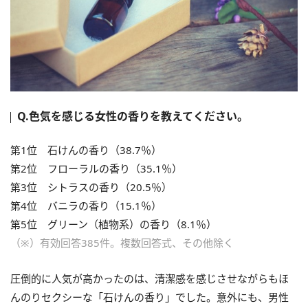
Q.色気を感じる女性の香りを教えてください。
第1位 石けんの香り（38.7％）
第2位 フローラルの香り（35.1％）
第3位 シトラスの香り（20.5％）
第4位 バニラの香り（15.1％）
第5位 グリーン（植物系）の香り（8.1％）
（※）有効回答385件。複数回答式、その他除く
圧倒的に人気が高かったのは、清潔感を感じさせながらもほ
んのりセクシーな「石けんの香り」でした。意外にも、男性