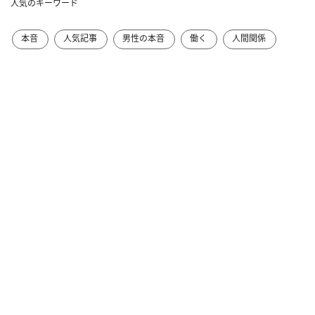
人気のキーワード
本音
人気記事
男性の本音
働く
人間関係