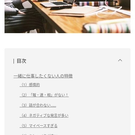
目次
一緒に仕事したくない人の特徴
（1）感情的
（2）「報・連・相」がない！
（3）話が合わない……
（4）ネガティブな発言が多い
（5）マイペースすぎる