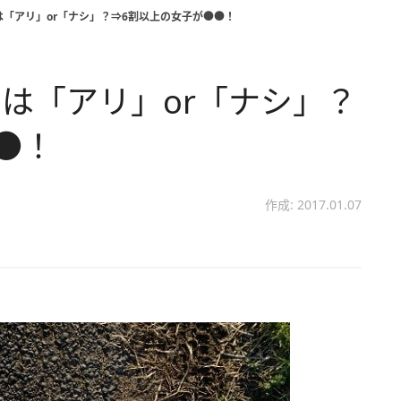
「アリ」or「ナシ」？⇒6割以上の女子が●●！
は「アリ」or「ナシ」？
●！
作成: 2017.01.07