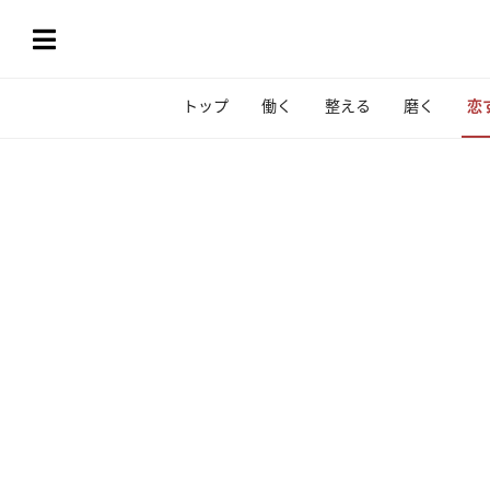
トップ
働く
整える
磨く
恋