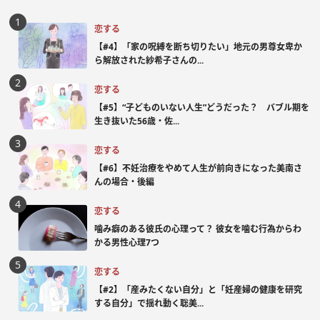
恋する
【#4】「家の呪縛を断ち切りたい」地元の男尊女卑か
ら解放された紗希子さんの...
恋する
【#5】“子どものいない人生”どうだった？ バブル期を
生き抜いた56歳・佐...
恋する
【#6】不妊治療をやめて人生が前向きになった美南さ
んの場合・後編
恋する
噛み癖のある彼氏の心理って？ 彼女を噛む行為からわ
かる男性心理7つ
恋する
【#2】「産みたくない自分」と「妊産婦の健康を研究
する自分」で揺れ動く聡美...