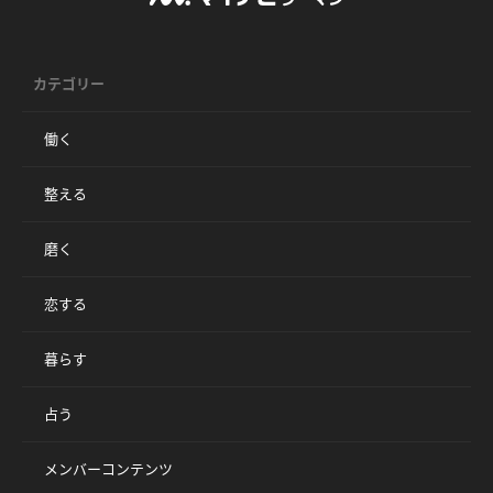
カテゴリー
働く
整える
磨く
恋する
暮らす
占う
メンバーコンテンツ