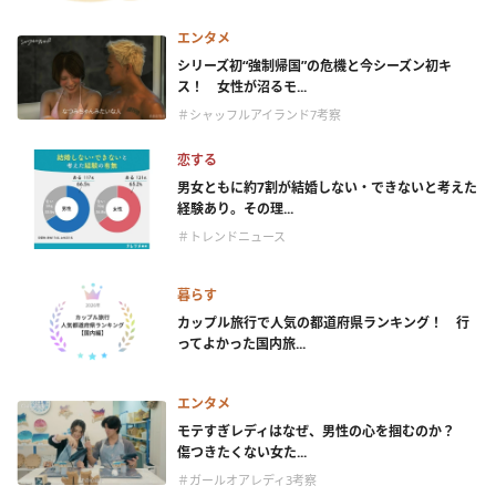
エンタメ
シリーズ初“強制帰国”の危機と今シーズン初キ
ス！ 女性が沼るモ...
＃シャッフルアイランド7考察
恋する
男女ともに約7割が結婚しない・できないと考えた
経験あり。その理...
＃トレンドニュース
暮らす
カップル旅行で人気の都道府県ランキング！ 行
ってよかった国内旅...
エンタメ
モテすぎレディはなぜ、男性の心を掴むのか？
傷つきたくない女た...
＃ガールオアレディ3考察