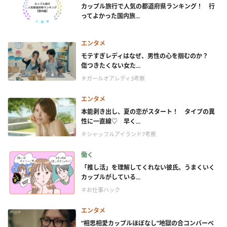
カップル旅行で人気の都道府県ランキング！ 行
ってよかった国内旅...
エンタメ
モテすぎレディはなぜ、男性の心を掴むのか？
傷つきたくない女た...
＃ガールオアレディ3考察
エンタメ
本能剥き出し、夏の恋がスタート！ タイプの異
性に一直線♡ 早く...
＃シャッフルアイランド7考察
働く
「推し活」を理解してくれない彼氏。うまくいく
カップルがしている...
＃お仕事ハック
エンタメ
“相思相愛カップルほぼなし”地獄の合コンバーベ