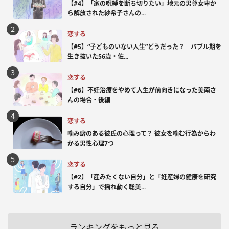
【#4】「家の呪縛を断ち切りたい」地元の男尊女卑か
ら解放された紗希子さんの...
恋する
【#5】“子どものいない人生”どうだった？ バブル期を
生き抜いた56歳・佐...
恋する
【#6】不妊治療をやめて人生が前向きになった美南さ
んの場合・後編
恋する
噛み癖のある彼氏の心理って？ 彼女を噛む行為からわ
かる男性心理7つ
恋する
【#2】「産みたくない自分」と「妊産婦の健康を研究
する自分」で揺れ動く聡美...
ランキングをもっと見る