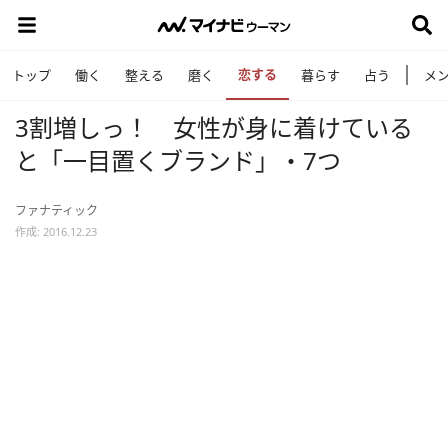
恋する
トップ
働く
整える
磨く
暮らす
占う
メ
3割増しっ！ 女性が身に着けている
と「一目置くブランド」・7つ
ファナティック
作成: 2016.12.23