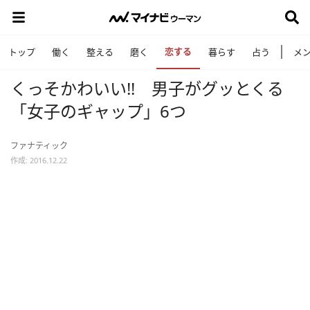
恋する
トップ
働く
整える
磨く
暮らす
占う
メ
くっそかわいい!! 男子がグッとくる
「女子のギャップ」6つ
ファナティック
作成: 2016.12.22