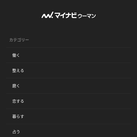
カテゴリー
働く
整える
磨く
恋する
暮らす
占う