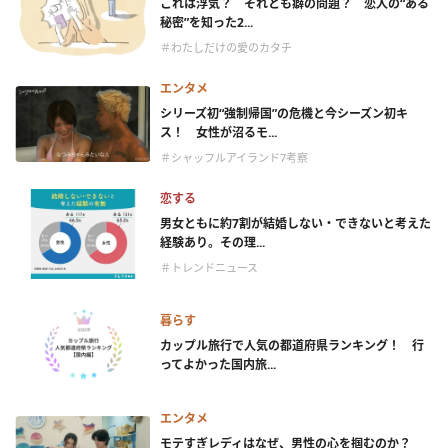
これは浮気？ それとも癖の問題？ 恋人の“ある
秘密”を知った2...
＃わたしだけの愛のカタチ
エンタメ
シリーズ初“強制帰国”の危機と今シーズン初キ
ス！ 女性が沼るモ...
＃シャッフルアイランド7考察
恋する
男女ともに約7割が結婚しない・できないと考えた
経験あり。その理...
＃トレンドニュース
暮らす
カップル旅行で人気の都道府県ランキング！ 行
ってよかった国内旅...
エンタメ
モテすぎレディはなぜ、男性の心を掴むのか？