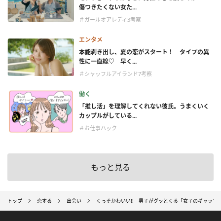
傷つきたくない女た...
＃ガールオアレディ3考察
エンタメ
本能剥き出し、夏の恋がスタート！ タイプの異
性に一直線♡ 早く...
＃シャッフルアイランド7考察
働く
「推し活」を理解してくれない彼氏。うまくいく
カップルがしている...
＃お仕事ハック
もっと見る
トップ
恋する
出会い
くっそかわいい!! 男子がグッとくる「女子のギャップ