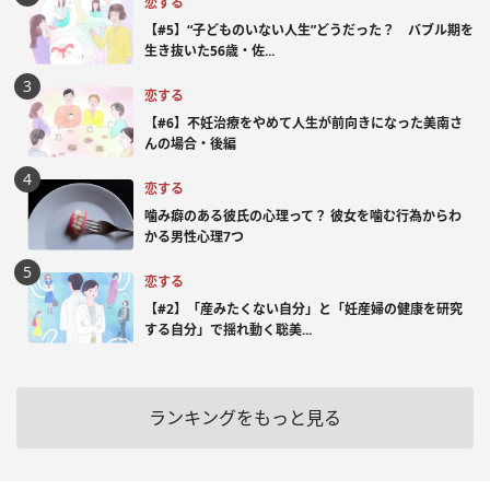
恋する
【#5】“子どものいない人生”どうだった？ バブル期を
生き抜いた56歳・佐...
恋する
【#6】不妊治療をやめて人生が前向きになった美南さ
んの場合・後編
恋する
噛み癖のある彼氏の心理って？ 彼女を噛む行為からわ
かる男性心理7つ
恋する
【#2】「産みたくない自分」と「妊産婦の健康を研究
する自分」で揺れ動く聡美...
ランキングをもっと見る