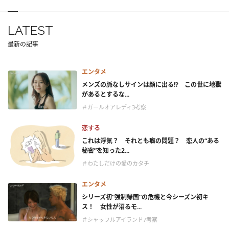
LATEST
最新の記事
エンタメ
メンズの脈なしサインは顔に出る!? この世に地獄
があるとするな...
＃ガールオアレディ3考察
恋する
これは浮気？ それとも癖の問題？ 恋人の“ある
秘密”を知った2...
＃わたしだけの愛のカタチ
エンタメ
シリーズ初“強制帰国”の危機と今シーズン初キ
ス！ 女性が沼るモ...
＃シャッフルアイランド7考察