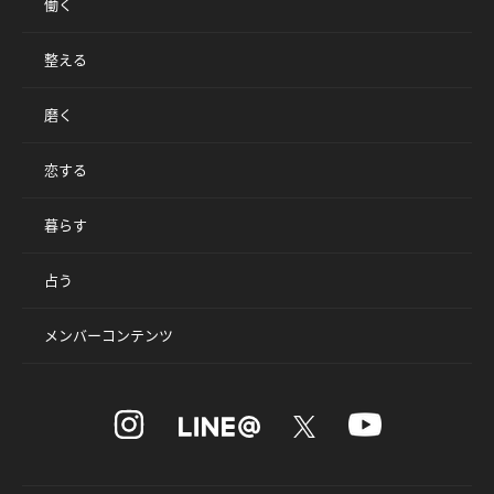
働く
整える
磨く
恋する
暮らす
占う
メンバーコンテンツ