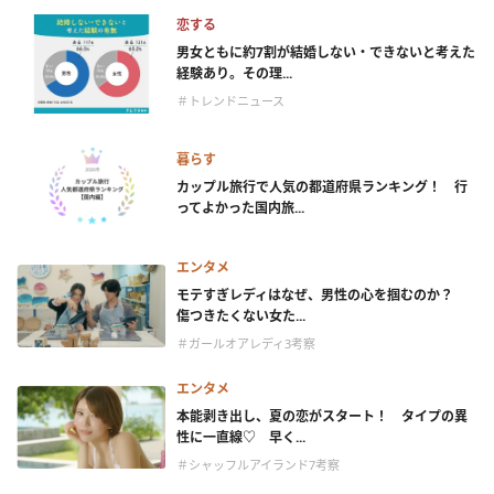
恋する
男女ともに約7割が結婚しない・できないと考えた
経験あり。その理...
＃トレンドニュース
暮らす
カップル旅行で人気の都道府県ランキング！ 行
ってよかった国内旅...
エンタメ
モテすぎレディはなぜ、男性の心を掴むのか？
傷つきたくない女た...
＃ガールオアレディ3考察
エンタメ
本能剥き出し、夏の恋がスタート！ タイプの異
性に一直線♡ 早く...
＃シャッフルアイランド7考察