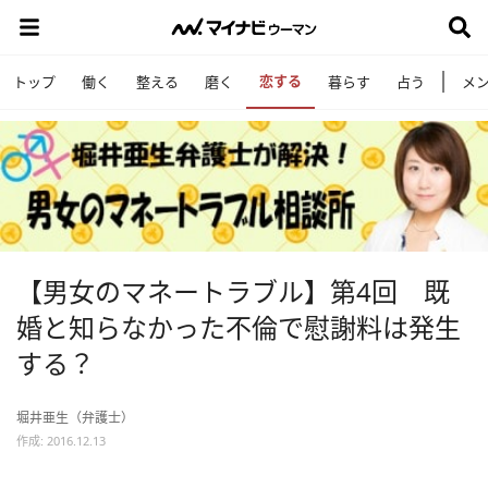
恋する
トップ
働く
整える
磨く
暮らす
占う
メ
【男女のマネートラブル】第4回 既
婚と知らなかった不倫で慰謝料は発生
する？
堀井亜生（弁護士）
作成: 2016.12.13