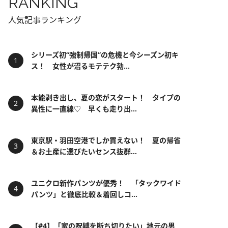
RANKING
人気記事ランキング
シリーズ初“強制帰国”の危機と今シーズン初キ
ス！ 女性が沼るモテテク勃...
本能剥き出し、夏の恋がスタート！ タイプの
異性に一直線♡ 早くも走り出...
東京駅・羽田空港でしか買えない！ 夏の帰省
＆お土産に選びたいセンス抜群...
ユニクロ新作パンツが優秀！ 「タックワイド
パンツ」と徹底比較＆着回しコ...
【#4】「家の呪縛を断ち切りたい」地元の男