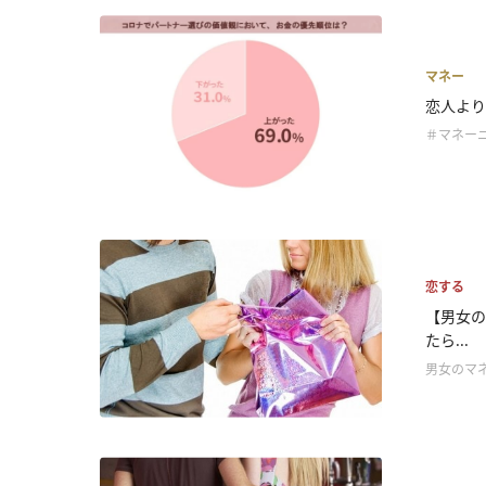
マネー
恋人より
＃マネー
恋する
【男女の
たら...
男女のマ