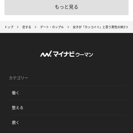
もっと見る
トップ
恋する
デート・カップル
女子が「カッコイイ」と思う男性の体3つ
カテゴリー
働く
整える
磨く