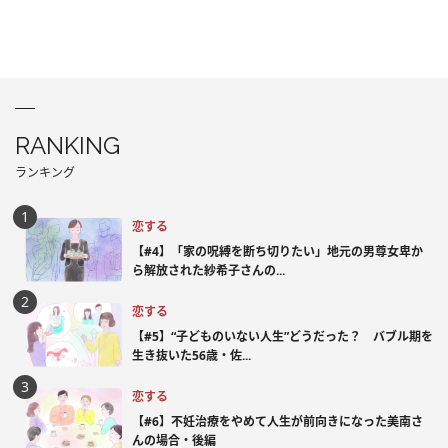
RANKING
ランキング
恋する
【#4】「家の呪縛を断ち切りたい」地元の男尊女卑か
ら解放された紗希子さんの...
恋する
【#5】“子どものいない人生”どうだった？ バブル期を
生き抜いた56歳・佐...
恋する
【#6】不妊治療をやめて人生が前向きになった美南さ
んの場合・後編