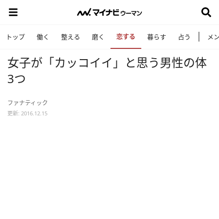
恋する
トップ
働く
整える
磨く
暮らす
占う
メ
女子が「カッコイイ」と思う男性の体
3つ
ファナティック
更新: 2016.12.15