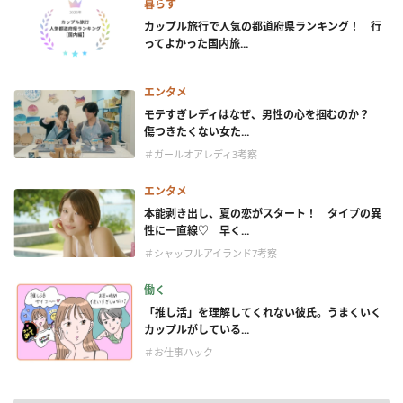
暮らす
カップル旅行で人気の都道府県ランキング！ 行
ってよかった国内旅...
エンタメ
モテすぎレディはなぜ、男性の心を掴むのか？
傷つきたくない女た...
＃ガールオアレディ3考察
エンタメ
本能剥き出し、夏の恋がスタート！ タイプの異
性に一直線♡ 早く...
＃シャッフルアイランド7考察
働く
「推し活」を理解してくれない彼氏。うまくいく
カップルがしている...
＃お仕事ハック