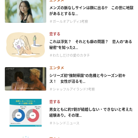
エンタメ
メンズの脈なしサインは顔に出る!? この世に地獄
があるとするな...
＃ガールオアレディ3考察
恋する
これは浮気？ それとも癖の問題？ 恋人の“ある
秘密”を知った2...
＃わたしだけの愛のカタチ
エンタメ
シリーズ初“強制帰国”の危機と今シーズン初キ
ス！ 女性が沼るモ...
＃シャッフルアイランド7考察
恋する
男女ともに約7割が結婚しない・できないと考えた
経験あり。その理...
＃トレンドニュース