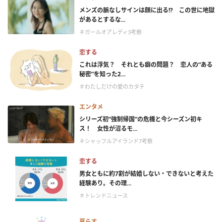
メンズの脈なしサインは顔に出る!? この世に地獄
があるとするな...
＃ガールオアレディ3考察
恋する
これは浮気？ それとも癖の問題？ 恋人の“ある
秘密”を知った2...
＃わたしだけの愛のカタチ
エンタメ
シリーズ初“強制帰国”の危機と今シーズン初キ
ス！ 女性が沼るモ...
＃シャッフルアイランド7考察
恋する
男女ともに約7割が結婚しない・できないと考えた
経験あり。その理...
＃トレンドニュース
暮らす