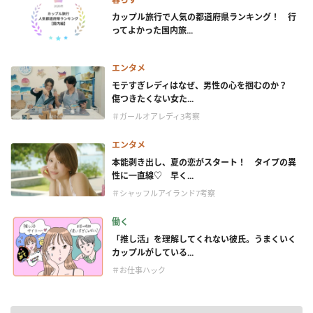
カップル旅行で人気の都道府県ランキング！ 行
ってよかった国内旅...
エンタメ
モテすぎレディはなぜ、男性の心を掴むのか？
傷つきたくない女た...
＃ガールオアレディ3考察
エンタメ
本能剥き出し、夏の恋がスタート！ タイプの異
性に一直線♡ 早く...
＃シャッフルアイランド7考察
働く
「推し活」を理解してくれない彼氏。うまくいく
カップルがしている...
＃お仕事ハック