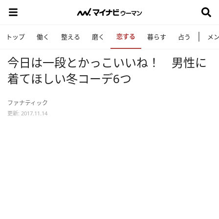
恋する
トップ
働く
整える
磨く
暮らす
占う
メ
今日は一段とかっこいいね！ 男性に
着てほしい冬コーデ6つ
ファナティック
更新: 2017.11.14