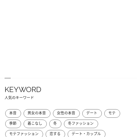
KEYWORD
人気のキーワード
本音
男女の本音
女性の本音
デート
モテ
季節
着こなし
冬
冬ファッション
モテファッション
恋する
デート・カップル