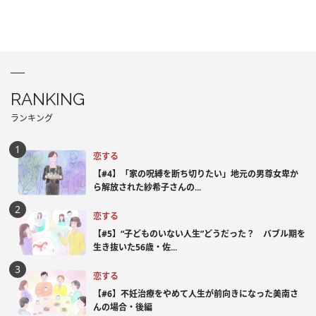
RANKING
ランキング
恋する
【#4】「家の呪縛を断ち切りたい」地元の男尊女卑か
ら解放された紗希子さんの...
恋する
【#5】“子どものいない人生”どうだった？ バブル期を
生き抜いた56歳・佐...
恋する
【#6】不妊治療をやめて人生が前向きになった美南さ
んの場合・後編