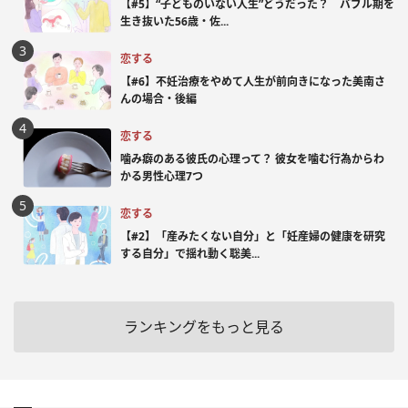
【#5】“子どものいない人生”どうだった？ バブル期を
生き抜いた56歳・佐...
恋する
【#6】不妊治療をやめて人生が前向きになった美南さ
んの場合・後編
恋する
噛み癖のある彼氏の心理って？ 彼女を噛む行為からわ
かる男性心理7つ
恋する
【#2】「産みたくない自分」と「妊産婦の健康を研究
する自分」で揺れ動く聡美...
ランキングをもっと見る