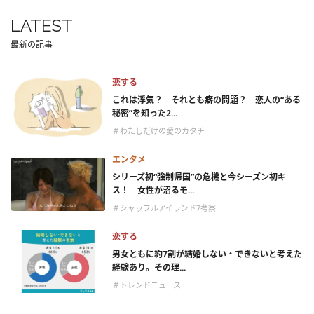
LATEST
最新の記事
恋する
これは浮気？ それとも癖の問題？ 恋人の“ある
秘密”を知った2...
＃わたしだけの愛のカタチ
エンタメ
シリーズ初“強制帰国”の危機と今シーズン初キ
ス！ 女性が沼るモ...
＃シャッフルアイランド7考察
恋する
男女ともに約7割が結婚しない・できないと考えた
経験あり。その理...
＃トレンドニュース