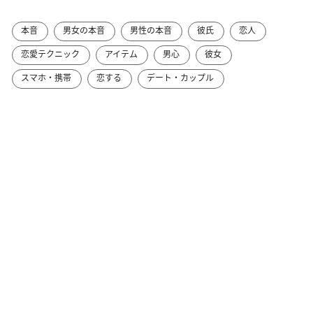
本音
男女の本音
男性の本音
彼氏
恋人
恋愛テクニック
アイテム
男心
彼女
スマホ・携帯
恋する
デート・カップル