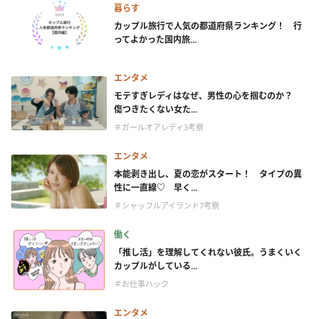
暮らす
カップル旅行で人気の都道府県ランキング！ 行
ってよかった国内旅...
エンタメ
モテすぎレディはなぜ、男性の心を掴むのか？
傷つきたくない女た...
＃ガールオアレディ3考察
エンタメ
本能剥き出し、夏の恋がスタート！ タイプの異
性に一直線♡ 早く...
＃シャッフルアイランド7考察
働く
「推し活」を理解してくれない彼氏。うまくいく
カップルがしている...
＃お仕事ハック
エンタメ