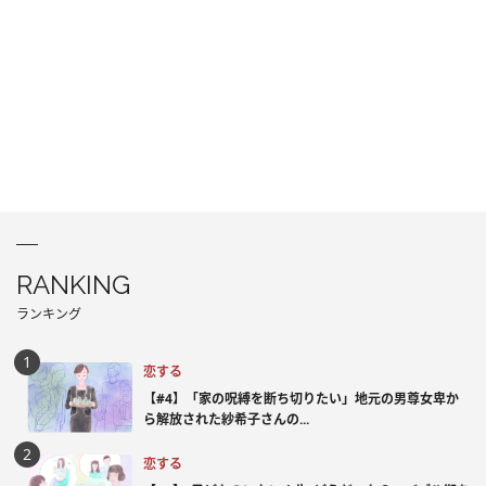
RANKING
ランキング
恋する
【#4】「家の呪縛を断ち切りたい」地元の男尊女卑か
ら解放された紗希子さんの...
恋する