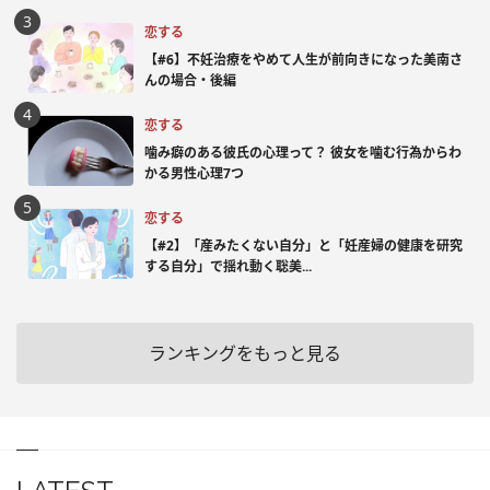
恋する
【#6】不妊治療をやめて人生が前向きになった美南さ
んの場合・後編
恋する
噛み癖のある彼氏の心理って？ 彼女を噛む行為からわ
かる男性心理7つ
恋する
【#2】「産みたくない自分」と「妊産婦の健康を研究
する自分」で揺れ動く聡美...
ランキングをもっと見る