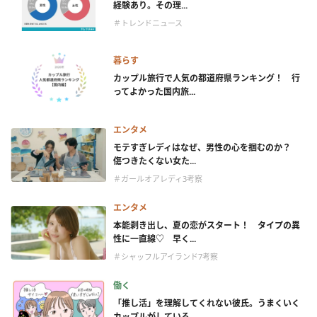
経験あり。その理...
＃トレンドニュース
暮らす
カップル旅行で人気の都道府県ランキング！ 行
ってよかった国内旅...
エンタメ
モテすぎレディはなぜ、男性の心を掴むのか？
傷つきたくない女た...
＃ガールオアレディ3考察
エンタメ
本能剥き出し、夏の恋がスタート！ タイプの異
性に一直線♡ 早く...
＃シャッフルアイランド7考察
働く
「推し活」を理解してくれない彼氏。うまくいく
カップルがしている...