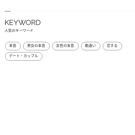
KEYWORD
人気のキーワード
本音
男女の本音
女性の本音
勘違い
恋する
デート・カップル