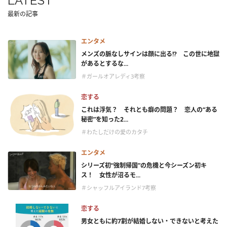
LATEST
最新の記事
エンタメ
メンズの脈なしサインは顔に出る!? この世に地獄
があるとするな...
＃ガールオアレディ3考察
恋する
これは浮気？ それとも癖の問題？ 恋人の“ある
秘密”を知った2...
＃わたしだけの愛のカタチ
エンタメ
シリーズ初“強制帰国”の危機と今シーズン初キ
ス！ 女性が沼るモ...
＃シャッフルアイランド7考察
恋する
男女ともに約7割が結婚しない・できないと考えた