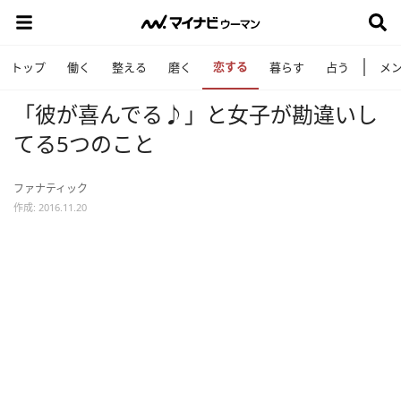
恋する
トップ
働く
整える
磨く
暮らす
占う
メ
「彼が喜んでる♪」と女子が勘違いし
てる5つのこと
ファナティック
作成: 2016.11.20