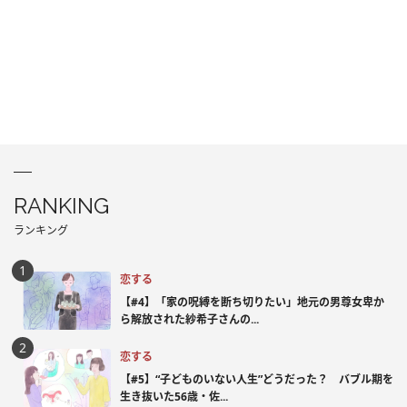
RANKING
ランキング
恋する
【#4】「家の呪縛を断ち切りたい」地元の男尊女卑か
ら解放された紗希子さんの...
恋する
【#5】“子どものいない人生”どうだった？ バブル期を
生き抜いた56歳・佐...