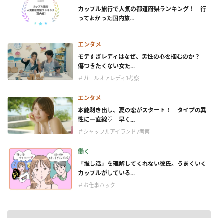
カップル旅行で人気の都道府県ランキング！ 行
ってよかった国内旅...
エンタメ
モテすぎレディはなぜ、男性の心を掴むのか？
傷つきたくない女た...
＃ガールオアレディ3考察
エンタメ
本能剥き出し、夏の恋がスタート！ タイプの異
性に一直線♡ 早く...
＃シャッフルアイランド7考察
働く
「推し活」を理解してくれない彼氏。うまくいく
カップルがしている...
＃お仕事ハック