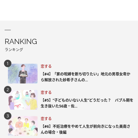
RANKING
ランキング
恋する
【#4】「家の呪縛を断ち切りたい」地元の男尊女卑か
ら解放された紗希子さんの...
恋する
【#5】“子どものいない人生”どうだった？ バブル期を
生き抜いた56歳・佐...
恋する
【#6】不妊治療をやめて人生が前向きになった美南さ
んの場合・後編