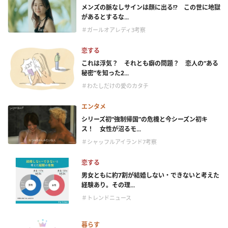
メンズの脈なしサインは顔に出る!? この世に地獄
があるとするな...
＃ガールオアレディ3考察
恋する
これは浮気？ それとも癖の問題？ 恋人の“ある
秘密”を知った2...
＃わたしだけの愛のカタチ
エンタメ
シリーズ初“強制帰国”の危機と今シーズン初キ
ス！ 女性が沼るモ...
＃シャッフルアイランド7考察
恋する
男女ともに約7割が結婚しない・できないと考えた
経験あり。その理...
＃トレンドニュース
暮らす