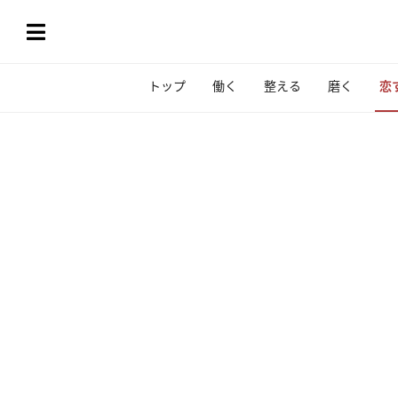
トップ
働く
整える
磨く
恋