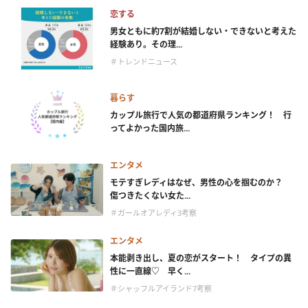
恋する
男女ともに約7割が結婚しない・できないと考えた
経験あり。その理...
＃トレンドニュース
暮らす
カップル旅行で人気の都道府県ランキング！ 行
ってよかった国内旅...
エンタメ
モテすぎレディはなぜ、男性の心を掴むのか？
傷つきたくない女た...
＃ガールオアレディ3考察
エンタメ
本能剥き出し、夏の恋がスタート！ タイプの異
性に一直線♡ 早く...
＃シャッフルアイランド7考察