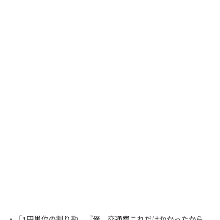
・「1円単位の割り勘。『俺、交通費これだけかかったから、