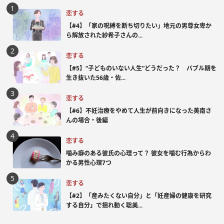
恋する
【#4】「家の呪縛を断ち切りたい」地元の男尊女卑か
ら解放された紗希子さんの...
恋する
【#5】“子どものいない人生”どうだった？ バブル期を
生き抜いた56歳・佐...
恋する
【#6】不妊治療をやめて人生が前向きになった美南さ
んの場合・後編
恋する
噛み癖のある彼氏の心理って？ 彼女を噛む行為からわ
かる男性心理7つ
恋する
【#2】「産みたくない自分」と「妊産婦の健康を研究
する自分」で揺れ動く聡美...