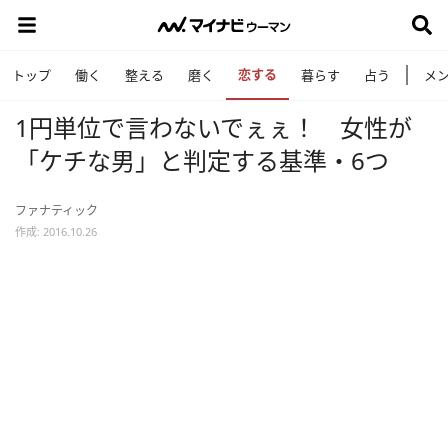
恋する
トップ
働く
整える
磨く
暮らす
占う
メ
1円単位で言わないでぇぇ！ 女性が
「ケチな男」と判定する基準・6つ
ファナティック
作成: 2016.10.26