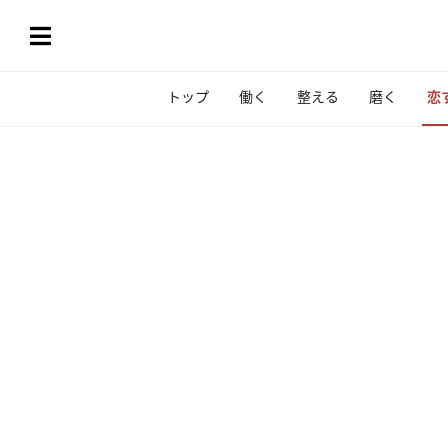
トップ
働く
整える
磨く
恋