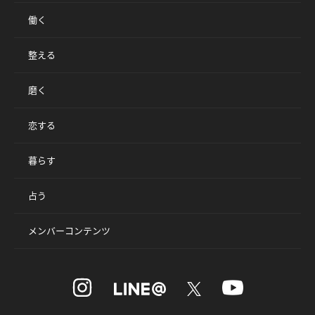
働く
整える
磨く
恋する
暮らす
占う
メンバーコンテンツ