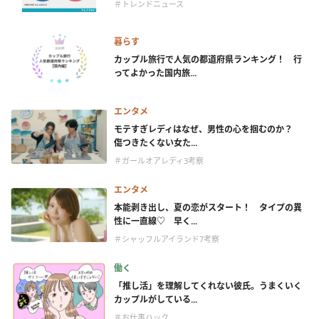
＃トレンドニュース
暮らす
カップル旅行で人気の都道府県ランキング！ 行
ってよかった国内旅...
エンタメ
モテすぎレディはなぜ、男性の心を掴むのか？
傷つきたくない女た...
＃ガールオアレディ3考察
エンタメ
本能剥き出し、夏の恋がスタート！ タイプの異
性に一直線♡ 早く...
＃シャッフルアイランド7考察
働く
「推し活」を理解してくれない彼氏。うまくいく
カップルがしている...
＃お仕事ハック