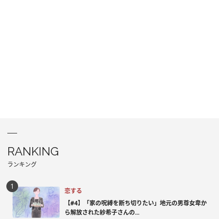
RANKING
ランキング
恋する
【#4】「家の呪縛を断ち切りたい」地元の男尊女卑か
ら解放された紗希子さんの...