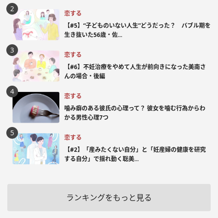
恋する
【#5】“子どものいない人生”どうだった？ バブル期を
生き抜いた56歳・佐...
恋する
【#6】不妊治療をやめて人生が前向きになった美南さ
んの場合・後編
恋する
噛み癖のある彼氏の心理って？ 彼女を噛む行為からわ
かる男性心理7つ
恋する
【#2】「産みたくない自分」と「妊産婦の健康を研究
する自分」で揺れ動く聡美...
ランキングをもっと見る