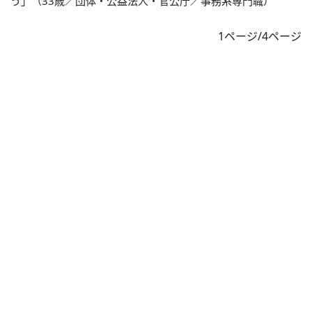
う」（33歳／団体・公益法人・官公庁／事務系専門職）
1ページ/4ページ