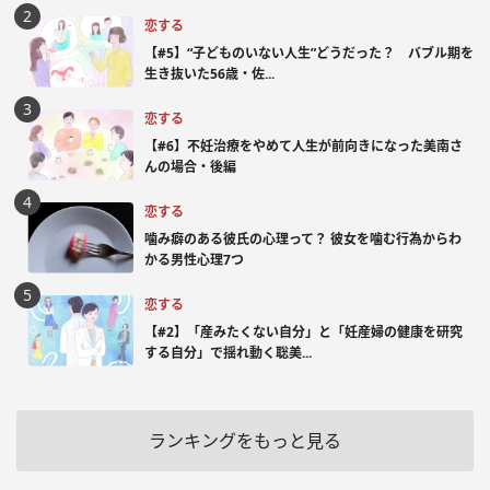
恋する
【#5】“子どものいない人生”どうだった？ バブル期を
生き抜いた56歳・佐...
恋する
【#6】不妊治療をやめて人生が前向きになった美南さ
んの場合・後編
恋する
噛み癖のある彼氏の心理って？ 彼女を噛む行為からわ
かる男性心理7つ
恋する
【#2】「産みたくない自分」と「妊産婦の健康を研究
する自分」で揺れ動く聡美...
ランキングをもっと見る