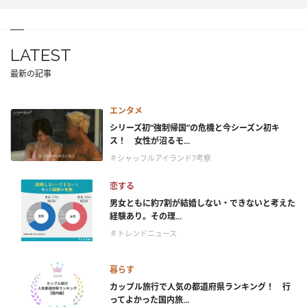
LATEST
最新の記事
エンタメ
シリーズ初“強制帰国”の危機と今シーズン初キ
ス！ 女性が沼るモ...
＃シャッフルアイランド7考察
恋する
男女ともに約7割が結婚しない・できないと考えた
経験あり。その理...
＃トレンドニュース
暮らす
カップル旅行で人気の都道府県ランキング！ 行
ってよかった国内旅...