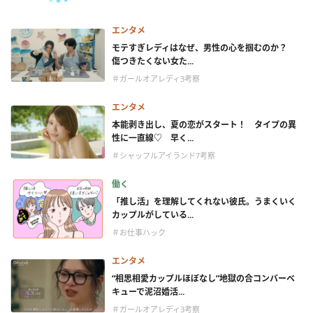
エンタメ
モテすぎレディはなぜ、男性の心を掴むのか？
傷つきたくない女た...
＃ガールオアレディ3考察
エンタメ
本能剥き出し、夏の恋がスタート！ タイプの異
性に一直線♡ 早く...
＃シャッフルアイランド7考察
働く
「推し活」を理解してくれない彼氏。うまくいく
カップルがしている...
＃お仕事ハック
エンタメ
“相思相愛カップルほぼなし”地獄の合コンバーベ
キューで泥沼婚活...
＃ガールオアレディ3考察