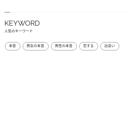
KEYWORD
人気のキーワード
本音
男女の本音
男性の本音
恋する
出会い