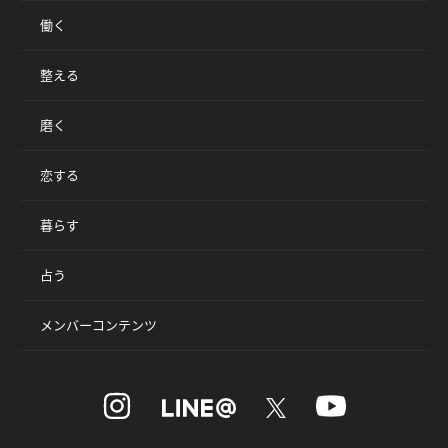
働く
整える
磨く
恋する
暮らす
占う
メンバーコンテンツ