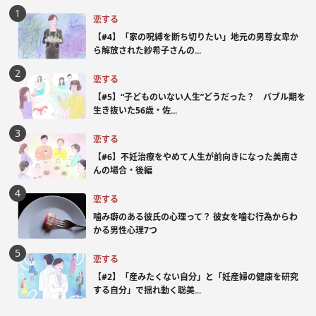
恋する
【#4】「家の呪縛を断ち切りたい」地元の男尊女卑か
ら解放された紗希子さんの...
恋する
【#5】“子どものいない人生”どうだった？ バブル期を
生き抜いた56歳・佐...
恋する
【#6】不妊治療をやめて人生が前向きになった美南さ
んの場合・後編
恋する
噛み癖のある彼氏の心理って？ 彼女を噛む行為からわ
かる男性心理7つ
恋する
【#2】「産みたくない自分」と「妊産婦の健康を研究
する自分」で揺れ動く聡美...