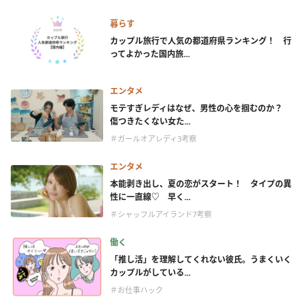
暮らす
カップル旅行で人気の都道府県ランキング！ 行
ってよかった国内旅...
エンタメ
モテすぎレディはなぜ、男性の心を掴むのか？
傷つきたくない女た...
＃ガールオアレディ3考察
エンタメ
本能剥き出し、夏の恋がスタート！ タイプの異
性に一直線♡ 早く...
＃シャッフルアイランド7考察
働く
「推し活」を理解してくれない彼氏。うまくいく
カップルがしている...
＃お仕事ハック