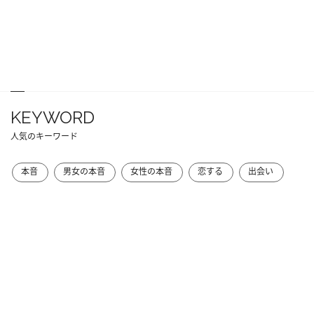
KEYWORD
人気のキーワード
本音
男女の本音
女性の本音
恋する
出会い