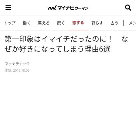
恋する
トップ
働く
整える
磨く
暮らす
占う
メ
第一印象はイマイチだったのに！ な
ぜか好きになってしまう理由6選
ファナティック
作成: 2016.10.05