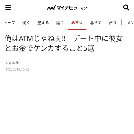
恋する
トップ
働く
整える
磨く
暮らす
占う
メ
俺はATMじゃねぇ!! デート中に彼女
とお金でケンカすること5選
フォルサ
作成: 2016.10.02