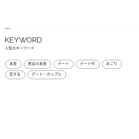
KEYWORD
人気のキーワード
本音
男女の本音
デート
デート代
おごり
恋する
デート・カップル