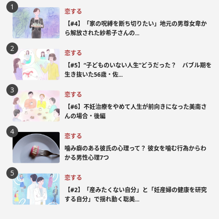
恋する
【#4】「家の呪縛を断ち切りたい」地元の男尊女卑か
ら解放された紗希子さんの...
恋する
【#5】“子どものいない人生”どうだった？ バブル期を
生き抜いた56歳・佐...
恋する
【#6】不妊治療をやめて人生が前向きになった美南さ
んの場合・後編
恋する
噛み癖のある彼氏の心理って？ 彼女を噛む行為からわ
かる男性心理7つ
恋する
【#2】「産みたくない自分」と「妊産婦の健康を研究
する自分」で揺れ動く聡美...