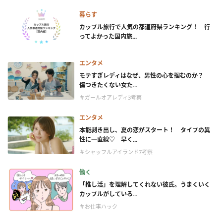
暮らす
カップル旅行で人気の都道府県ランキング！ 行
ってよかった国内旅...
エンタメ
モテすぎレディはなぜ、男性の心を掴むのか？
傷つきたくない女た...
＃ガールオアレディ3考察
エンタメ
本能剥き出し、夏の恋がスタート！ タイプの異
性に一直線♡ 早く...
＃シャッフルアイランド7考察
働く
「推し活」を理解してくれない彼氏。うまくいく
カップルがしている...
＃お仕事ハック