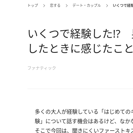
トップ
恋する
デート・カップル
いくつで経
いくつで経験した!?
したときに感じたこと
ファナティック
多くの大人が経験している「はじめての
験」について話す機会はあるけど、なか
そこで今回は、聞きにくいファーストキ