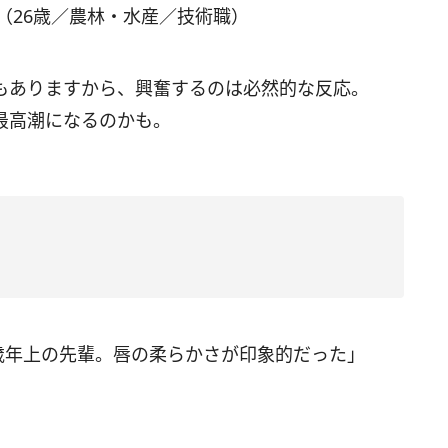
（26歳／農林・水産／技術職）
もありますから、興奮するのは必然的な反応。
最高潮になるのかも。
歳年上の先輩。唇の柔らかさが印象的だった」