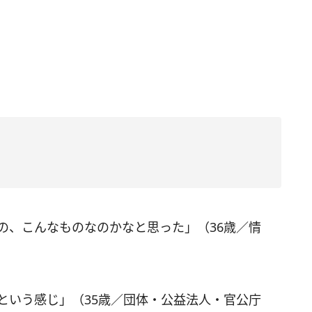
の、こんなものなのかなと思った」（36歳／情
という感じ」（35歳／団体・公益法人・官公庁