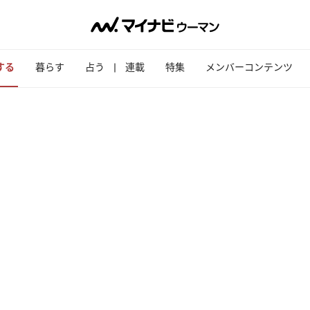
する
暮らす
占う
連載
特集
メンバーコンテンツ