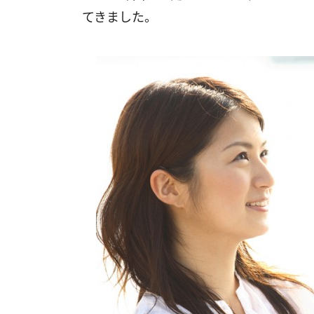
てきました。