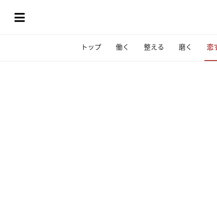
トップ
働く
整える
磨く
恋