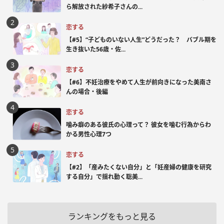
ら解放された紗希子さんの...
恋する
【#5】“子どものいない人生”どうだった？ バブル期を
生き抜いた56歳・佐...
恋する
【#6】不妊治療をやめて人生が前向きになった美南さ
んの場合・後編
恋する
噛み癖のある彼氏の心理って？ 彼女を噛む行為からわ
かる男性心理7つ
恋する
【#2】「産みたくない自分」と「妊産婦の健康を研究
する自分」で揺れ動く聡美...
ランキングをもっと見る