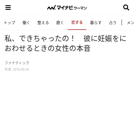
恋する
トップ
働く
整える
磨く
暮らす
占う
メ
私、できちゃったの！ 彼に妊娠をに
おわせるときの女性の本音
ファナティック
作成: 2016.09.26