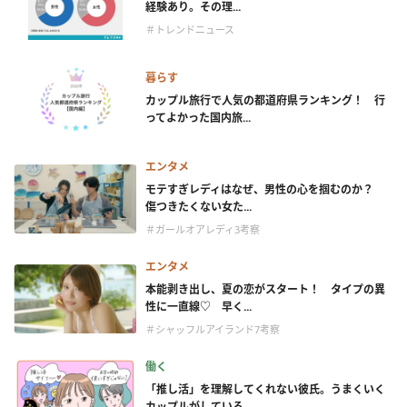
経験あり。その理...
＃トレンドニュース
暮らす
カップル旅行で人気の都道府県ランキング！ 行
ってよかった国内旅...
エンタメ
モテすぎレディはなぜ、男性の心を掴むのか？
傷つきたくない女た...
＃ガールオアレディ3考察
エンタメ
本能剥き出し、夏の恋がスタート！ タイプの異
性に一直線♡ 早く...
＃シャッフルアイランド7考察
働く
「推し活」を理解してくれない彼氏。うまくいく
カップルがしている...