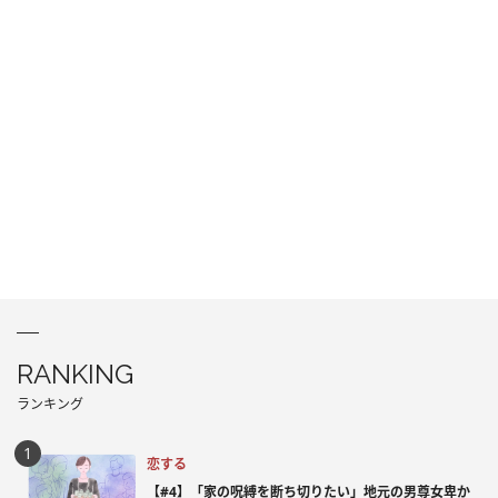
RANKING
ランキング
恋する
【#4】「家の呪縛を断ち切りたい」地元の男尊女卑か