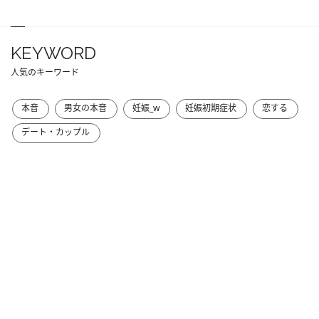
KEYWORD
人気のキーワード
本音
男女の本音
妊娠_w
妊娠初期症状
恋する
デート・カップル