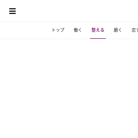
トップ
働く
整える
磨く
恋