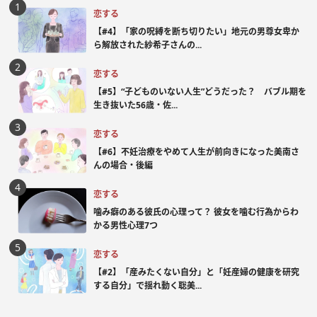
恋する
【#4】「家の呪縛を断ち切りたい」地元の男尊女卑か
ら解放された紗希子さんの...
恋する
【#5】“子どものいない人生”どうだった？ バブル期を
生き抜いた56歳・佐...
恋する
【#6】不妊治療をやめて人生が前向きになった美南さ
んの場合・後編
恋する
噛み癖のある彼氏の心理って？ 彼女を噛む行為からわ
かる男性心理7つ
恋する
【#2】「産みたくない自分」と「妊産婦の健康を研究
する自分」で揺れ動く聡美...