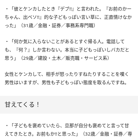
・「彼とケンカしたとき『デブ!!』と言われた。『お前のかー
ちゃん、出ベソ!!』的な子どもっぽい言い草に、正直情けなか
った」（31歳／金融・証券／事務系専門職）
・「何か気に入らないことがあるとすぐ帰る人。電話して
も、『何？』しか言わない。本当に子どもっぽいしバカだと
思う」（29歳／建設・土木／販売職・サービス系）
女性とケンカして、相手が怒ったりすねたりすることを嘆く
男性はいますが、男性も子どもっぽい態度を取るんですね。
甘えてくる！
・「子どもを褒めていたら、旦那が自分も褒めてと言って甘
えてきたとき。お前もか!!と思った」（32歳／金融・証券／専