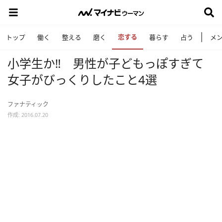
恋する
トップ
働く
整える
磨く
暮らす
占う
メ
小学生か‼ 男性が子どもっぽすぎて
女子がびっくりしたこと4選
ファナティック
作成: 2016.07.20