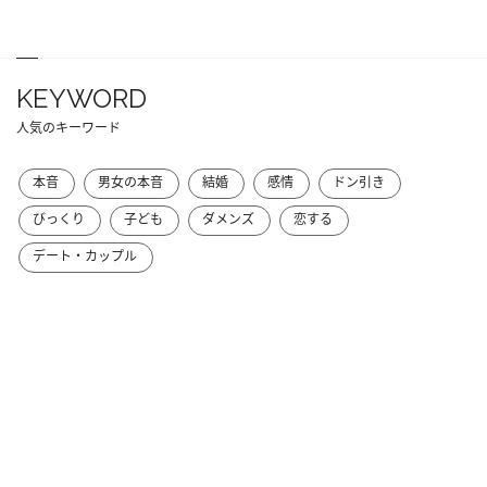
KEYWORD
人気のキーワード
本音
男女の本音
結婚
感情
ドン引き
びっくり
子ども
ダメンズ
恋する
デート・カップル