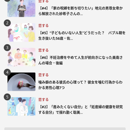
恋する
【#4】「家の呪縛を断ち切りたい」地元の男尊女卑か
ら解放された紗希子さんの...
恋する
【#5】“子どものいない人生”どうだった？ バブル期を
生き抜いた56歳・佐...
恋する
【#6】不妊治療をやめて人生が前向きになった美南さ
んの場合・後編
恋する
噛み癖のある彼氏の心理って？ 彼女を噛む行為からわ
かる男性心理7つ
恋する
【#2】「産みたくない自分」と「妊産婦の健康を研究
する自分」で揺れ動く聡美...