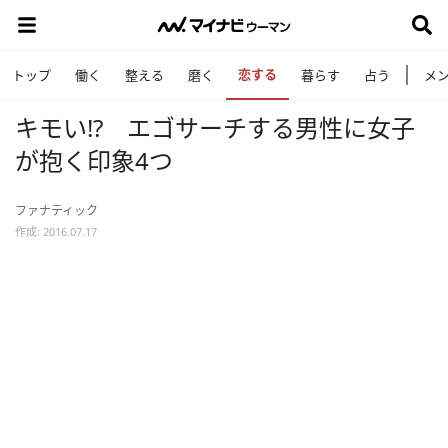
恋する
トップ
働く
整える
磨く
暮らす
占う
メ
キモい!? エゴサーチする男性に女子
が抱く印象4つ
ファナティック
作成: 2016.07.17