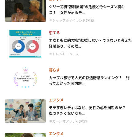
シリーズ初“強制帰国”の危機と今シーズン初キ
ス！ 女性が沼るモ...
＃シャッフルアイランド7考察
恋する
男女ともに約7割が結婚しない・できないと考えた
経験あり。その理...
＃トレンドニュース
暮らす
カップル旅行で人気の都道府県ランキング！ 行
ってよかった国内旅...
エンタメ
モテすぎレディはなぜ、男性の心を掴むのか？
傷つきたくない女た...
＃ガールオアレディ3考察
エンタメ