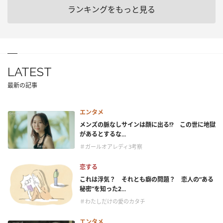
ランキングをもっと見る
LATEST
最新の記事
エンタメ
メンズの脈なしサインは顔に出る!? この世に地獄
があるとするな...
＃ガールオアレディ3考察
恋する
これは浮気？ それとも癖の問題？ 恋人の“ある
秘密”を知った2...
＃わたしだけの愛のカタチ
エンタメ