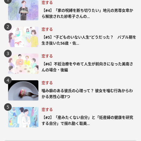
恋する
【#4】「家の呪縛を断ち切りたい」地元の男尊女卑か
ら解放された紗希子さんの...
恋する
【#5】“子どものいない人生”どうだった？ バブル期を
生き抜いた56歳・佐...
恋する
【#6】不妊治療をやめて人生が前向きになった美南さ
んの場合・後編
恋する
噛み癖のある彼氏の心理って？ 彼女を噛む行為からわ
かる男性心理7つ
恋する
【#2】「産みたくない自分」と「妊産婦の健康を研究
する自分」で揺れ動く聡美...