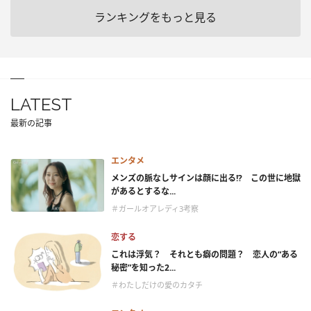
ランキングをもっと見る
LATEST
最新の記事
エンタメ
メンズの脈なしサインは顔に出る!? この世に地獄
があるとするな...
＃ガールオアレディ3考察
恋する
これは浮気？ それとも癖の問題？ 恋人の“ある
秘密”を知った2...
＃わたしだけの愛のカタチ