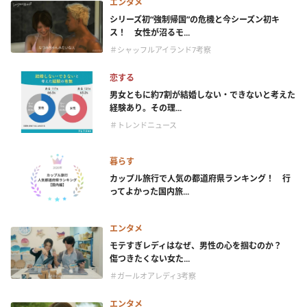
エンタメ
シリーズ初“強制帰国”の危機と今シーズン初キ
ス！ 女性が沼るモ...
＃シャッフルアイランド7考察
恋する
男女ともに約7割が結婚しない・できないと考えた
経験あり。その理...
＃トレンドニュース
暮らす
カップル旅行で人気の都道府県ランキング！ 行
ってよかった国内旅...
エンタメ
モテすぎレディはなぜ、男性の心を掴むのか？
傷つきたくない女た...
＃ガールオアレディ3考察
エンタメ