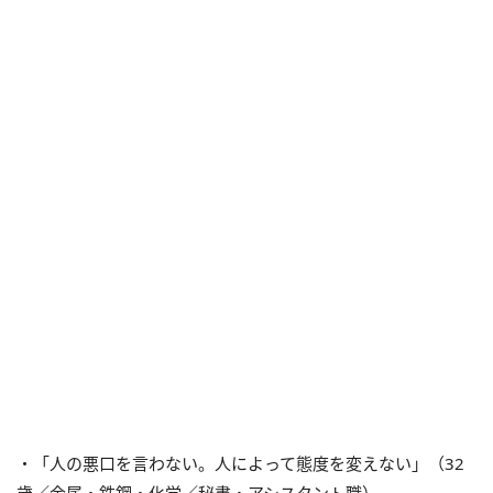
・「人の悪口を言わない。人によって態度を変えない」（32
歳／金属・鉄鋼・化学／秘書・アシスタント職）