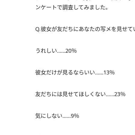
ンケートで調査してみました。
Q.彼女が友だちにあなたの写メを見せて
うれしい……20％
彼女だけが見るならいい……13％
友だちには見せてほしくない……23％
気にしない……9％