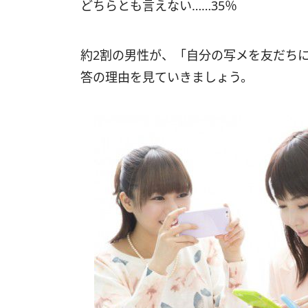
どちらとも言えない……35％
約2割の男性が、「自分の写メを友だち
答の理由を見ていきましょう。