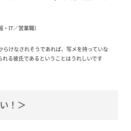
報・IT／営業職）
からけなされそうであれば、写メを持っていな
られる彼氏であるということはうれしいです
い！＞