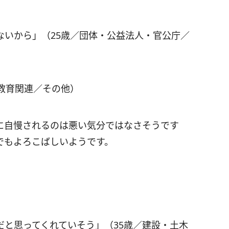
ないから」（25歳／団体・公益法人・官公庁／
教育関連／その他）
に自慢されるのは悪い気分ではなさそうです
でもよろこばしいようです。
！
だと思ってくれていそう」（35歳／建設・土木