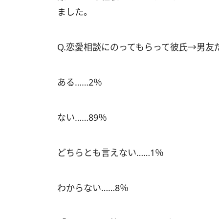
ました。
Q.恋愛相談にのってもらって彼氏→男友
ある……2％
ない……89％
どちらとも言えない……1％
わからない……8％