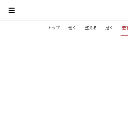
トップ
働く
整える
磨く
恋