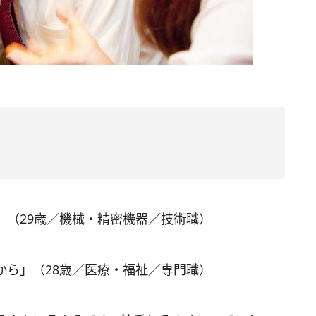
」（29歳／機械・精密機器／技術職）
から」（28歳／医療・福祉／専門職）