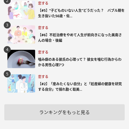
恋する
【#5】“子どものいない人生”どうだった？ バブル期を
生き抜いた56歳・佐...
恋する
【#6】不妊治療をやめて人生が前向きになった美南さ
んの場合・後編
恋する
噛み癖のある彼氏の心理って？ 彼女を噛む行為からわ
かる男性心理7つ
恋する
【#2】「産みたくない自分」と「妊産婦の健康を研究
する自分」で揺れ動く聡美...
ランキングをもっと見る