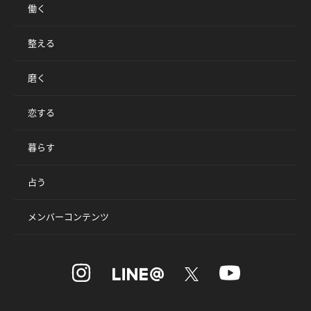
働く
整える
磨く
恋する
暮らす
占う
メンバーコンテンツ