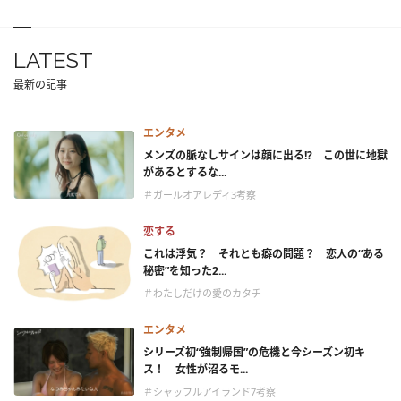
LATEST
最新の記事
エンタメ
メンズの脈なしサインは顔に出る!? この世に地獄
があるとするな...
＃ガールオアレディ3考察
恋する
これは浮気？ それとも癖の問題？ 恋人の“ある
秘密”を知った2...
＃わたしだけの愛のカタチ
エンタメ
シリーズ初“強制帰国”の危機と今シーズン初キ
ス！ 女性が沼るモ...
＃シャッフルアイランド7考察