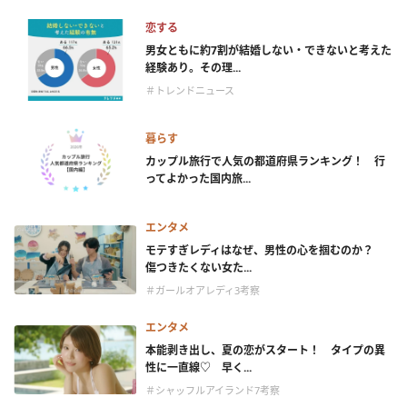
恋する
男女ともに約7割が結婚しない・できないと考えた
経験あり。その理...
＃トレンドニュース
暮らす
カップル旅行で人気の都道府県ランキング！ 行
ってよかった国内旅...
エンタメ
モテすぎレディはなぜ、男性の心を掴むのか？
傷つきたくない女た...
＃ガールオアレディ3考察
エンタメ
本能剥き出し、夏の恋がスタート！ タイプの異
性に一直線♡ 早く...
＃シャッフルアイランド7考察