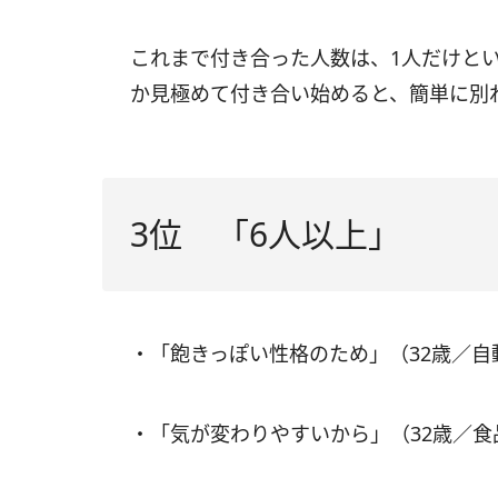
これまで付き合った人数は、1人だけと
か見極めて付き合い始めると、簡単に別
3位 「6人以上」
・「飽きっぽい性格のため」（32歳／自
・「気が変わりやすいから」（32歳／