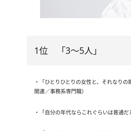
1位 「3～5人」
・「ひとりひとりの女性と、それなりの
関連／事務系専門職）
・「自分の年代ならこれぐらいは普通だ