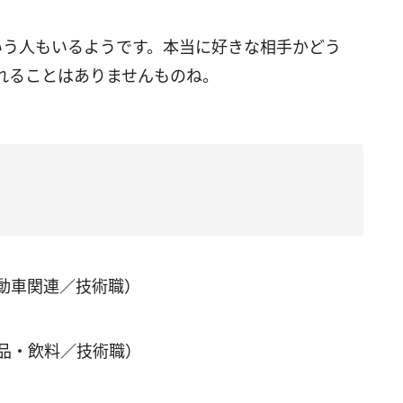
いう人もいるようです。本当に好きな相手かどう
れることはありませんものね。
動車関連／技術職）
食品・飲料／技術職）