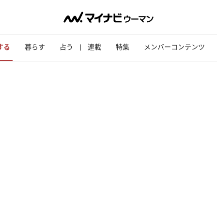
する
暮らす
占う
連載
特集
メンバーコンテンツ