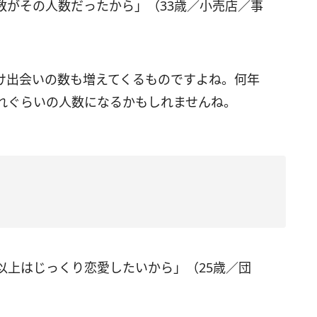
数がその人数だったから」（33歳／小売店／事
け出会いの数も増えてくるものですよね。何年
れぐらいの人数になるかもしれませんね。
以上はじっくり恋愛したいから」（25歳／団