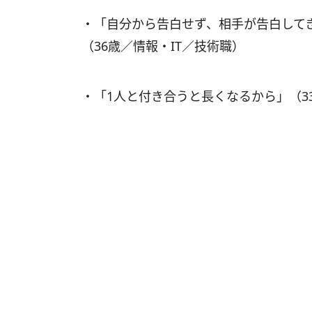
・「自分から告白せず、相手が告白して
（36歳／情報・IT／技術職）
・「1人と付き合うと長くなるから」（3