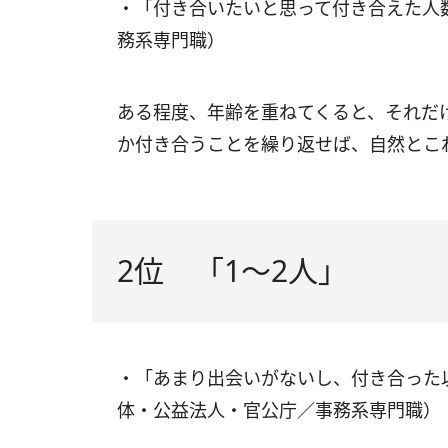
・「付き合いたいと思って付き合えた人
務系専門職）
ある程度、年齢を重ねてくると、それだ
か付き合うことを繰り返せば、自然とこ
2位 「1～2人」
・「あまり出会いがないし、付き合った
体・公益法人・官公庁／事務系専門職）