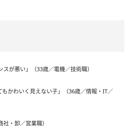
ンスが悪い」（33歳／電機／技術職）
もかわいく見えない子」（36歳／情報・IT／
／商社・卸／営業職）