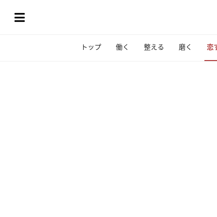
トップ
働く
整える
磨く
恋