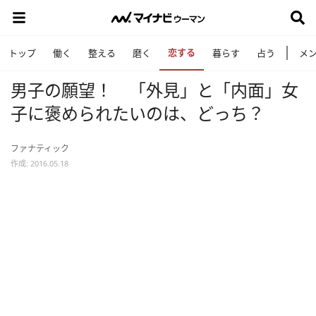
恋する
トップ
働く
整える
磨く
暮らす
占う
メ
男子の願望！ 「外見」と「内面」女
子に褒められたいのは、どっち？
ファナティック
作成: 2016.05.18