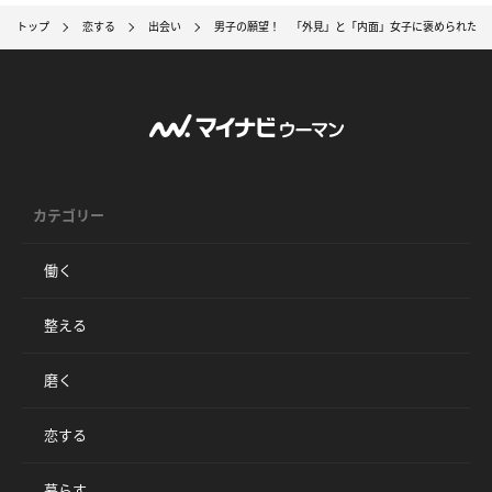
トップ
恋する
出会い
男子の願望！ 「外見」と「内面」女子に褒められたい
カテゴリー
働く
整える
磨く
恋する
暮らす