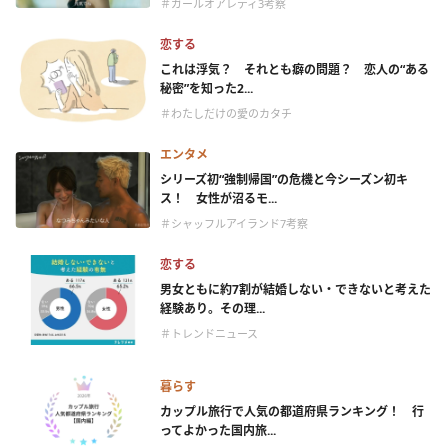
＃ガールオアレディ3考察
恋する
これは浮気？ それとも癖の問題？ 恋人の“ある
秘密”を知った2...
＃わたしだけの愛のカタチ
エンタメ
シリーズ初“強制帰国”の危機と今シーズン初キ
ス！ 女性が沼るモ...
＃シャッフルアイランド7考察
恋する
男女ともに約7割が結婚しない・できないと考えた
経験あり。その理...
＃トレンドニュース
暮らす
カップル旅行で人気の都道府県ランキング！ 行
ってよかった国内旅...