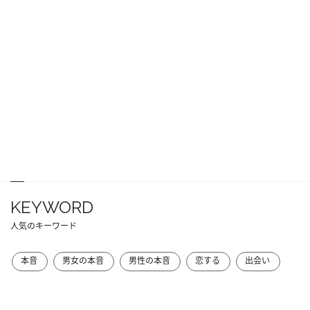
KEYWORD
人気のキーワード
本音
男女の本音
男性の本音
恋する
出会い