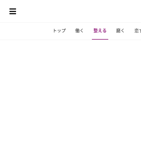
トップ
働く
整える
磨く
恋