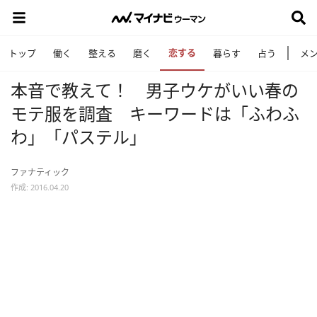
恋する
トップ
働く
整える
磨く
暮らす
占う
メ
本音で教えて！ 男子ウケがいい春の
モテ服を調査 キーワードは「ふわふ
わ」「パステル」
ファナティック
作成: 2016.04.20