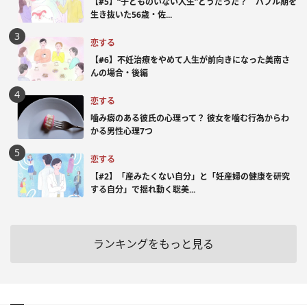
【#5】“子どものいない人生”どうだった？ バブル期を
生き抜いた56歳・佐...
恋する
【#6】不妊治療をやめて人生が前向きになった美南さ
んの場合・後編
恋する
噛み癖のある彼氏の心理って？ 彼女を噛む行為からわ
かる男性心理7つ
恋する
【#2】「産みたくない自分」と「妊産婦の健康を研究
する自分」で揺れ動く聡美...
ランキングをもっと見る