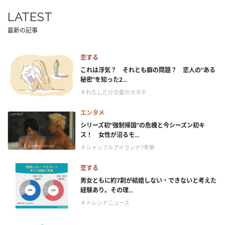
LATEST
最新の記事
恋する
これは浮気？ それとも癖の問題？ 恋人の“ある
秘密”を知った2...
＃わたしだけの愛のカタチ
エンタメ
シリーズ初“強制帰国”の危機と今シーズン初キ
ス！ 女性が沼るモ...
＃シャッフルアイランド7考察
恋する
男女ともに約7割が結婚しない・できないと考えた
経験あり。その理...
＃トレンドニュース