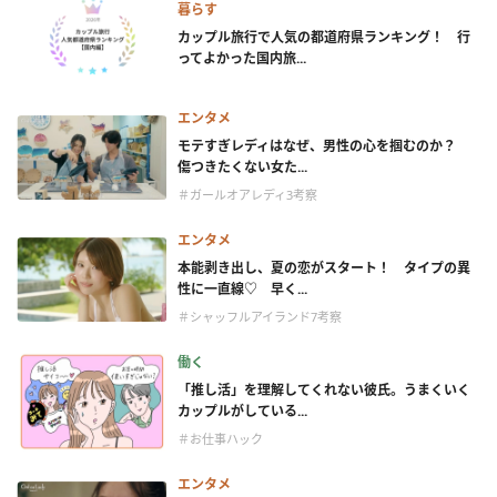
暮らす
カップル旅行で人気の都道府県ランキング！ 行
ってよかった国内旅...
エンタメ
モテすぎレディはなぜ、男性の心を掴むのか？
傷つきたくない女た...
＃ガールオアレディ3考察
エンタメ
本能剥き出し、夏の恋がスタート！ タイプの異
性に一直線♡ 早く...
＃シャッフルアイランド7考察
働く
「推し活」を理解してくれない彼氏。うまくいく
カップルがしている...
＃お仕事ハック
エンタメ