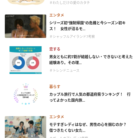
＃わたしだけの愛のカタチ
エンタメ
シリーズ初“強制帰国”の危機と今シーズン初キ
ス！ 女性が沼るモ...
＃シャッフルアイランド7考察
恋する
男女ともに約7割が結婚しない・できないと考えた
経験あり。その理...
＃トレンドニュース
暮らす
カップル旅行で人気の都道府県ランキング！ 行
ってよかった国内旅...
エンタメ
モテすぎレディはなぜ、男性の心を掴むのか？
傷つきたくない女た...