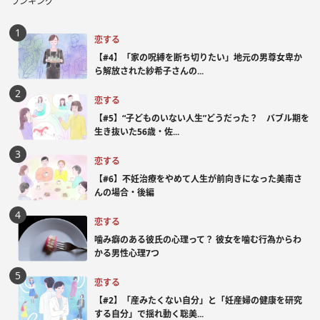
ランキング
恋する
【#4】「家の呪縛を断ち切りたい」地元の男尊女卑か
ら解放された紗希子さんの...
恋する
【#5】“子どものいない人生”どうだった？ バブル期を
生き抜いた56歳・佐...
恋する
【#6】不妊治療をやめて人生が前向きになった美南さ
んの場合・後編
恋する
噛み癖のある彼氏の心理って？ 彼女を噛む行為からわ
かる男性心理7つ
恋する
【#2】「産みたくない自分」と「妊産婦の健康を研究
する自分」で揺れ動く聡美...