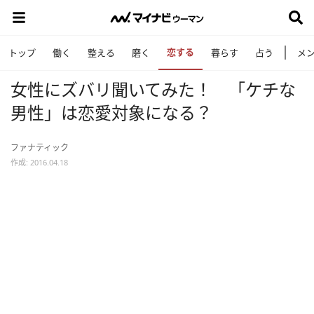
恋する
トップ
働く
整える
磨く
暮らす
占う
メ
女性にズバリ聞いてみた！ 「ケチな
男性」は恋愛対象になる？
ファナティック
作成: 2016.04.18