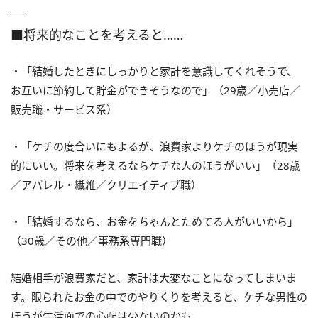
■将来的なことを考えると……
・「結婚したときにしっかりと家計を意識してくれそうで、
お互いに節約して貯金ができそうなので」（29歳／小売店／
販売職・サービス系）
・「ケチの度合いにもよるが、浪費家よりケチのほうが現実
的にいい。将来を考えるならケチな人のほうがいい」（28歳
／アパレル・繊維／クリエイティブ職）
・「結婚するなら、お金をちゃんとためてる人がいいから」
（30歳／その他／事務系専門職）
結婚相手が浪費家だと、家計は大変なことになってしまいま
す。限られたお金の中でのやりくりを考えると、ケチな男性の
ほうが生活面での心配は少ないのかも。