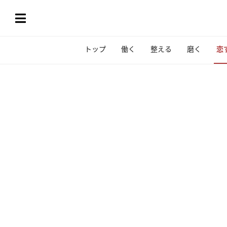
トップ
働く
整える
磨く
恋