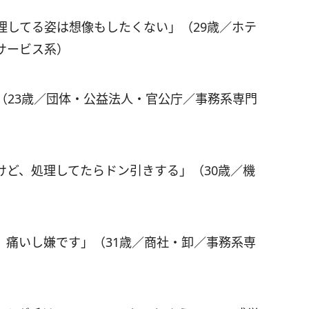
理してる姿は想像もしたくない」（29歳／ホテ
サービス系）
（23歳／団体・公益法人・官公庁／事務系専門
けど、処理してたらドン引きする」（30歳／機
、痛いし嫌です」（31歳／商社・卸／事務系専