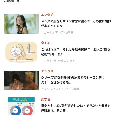
最新の記事
エンタメ
メンズの脈なしサインは顔に出る!? この世に地獄
があるとするな...
＃ガールオアレディ3考察
恋する
これは浮気？ それとも癖の問題？ 恋人の“ある
秘密”を知った2...
＃わたしだけの愛のカタチ
エンタメ
シリーズ初“強制帰国”の危機と今シーズン初キ
ス！ 女性が沼るモ...
＃シャッフルアイランド7考察
恋する
男女ともに約7割が結婚しない・できないと考えた
経験あり。その理...