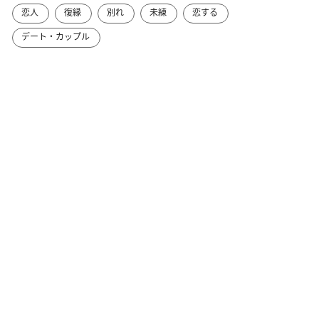
恋人
復縁
別れ
未練
恋する
デート・カップル