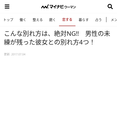
恋する
トップ
働く
整える
磨く
暮らす
占う
メ
こんな別れ方は、絶対NG!! 男性の未
練が残った彼女との別れ方4つ！
更新: 2017.07.04