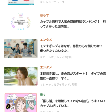
＃トレンドニュース
暮らす
カップル旅行で人気の都道府県ランキング！ 行
ってよかった国内旅...
エンタメ
モテすぎレディはなぜ、男性の心を掴むのか？
傷つきたくない女た...
＃ガールオアレディ3考察
エンタメ
本能剥き出し、夏の恋がスタート！ タイプの異
性に一直線♡ 早く...
＃シャッフルアイランド7考察
働く
「推し活」を理解してくれない彼氏。うまくいく
カップルがしている...