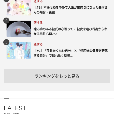
恋する
【#6】不妊治療をやめて人生が前向きになった美南さ
んの場合・後編
恋する
噛み癖のある彼氏の心理って？ 彼女を噛む行為からわ
かる男性心理7つ
恋する
【#2】「産みたくない自分」と「妊産婦の健康を研究
する自分」で揺れ動く聡美...
ランキングをもっと見る
LATEST