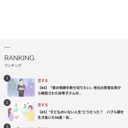
RANKING
ランキング
恋する
【#4】「家の呪縛を断ち切りたい」地元の男尊女卑か
ら解放された紗希子さんの...
恋する
【#5】“子どものいない人生”どうだった？ バブル期を
生き抜いた56歳・佐...