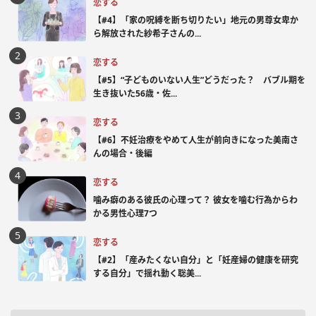
恋する
【#4】「家の呪縛を断ち切りたい」地元の男尊女卑か
ら解放された紗希子さんの...
恋する
【#5】“子どものいない人生”どうだった？ バブル期を
生き抜いた56歳・佐...
恋する
【#6】不妊治療をやめて人生が前向きになった美南さ
んの場合・後編
恋する
噛み癖のある彼氏の心理って？ 彼女を噛む行為からわ
かる男性心理7つ
恋する
【#2】「産みたくない自分」と「妊産婦の健康を研究
する自分」で揺れ動く聡美...