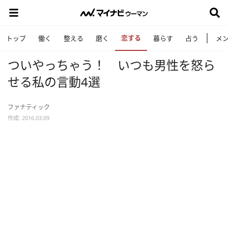
恋する
トップ
働く
整える
磨く
暮らす
占う
メ
ついやっちゃう！ いつも男性を怒ら
せる私の言動4選
ファナティック
作成: 2016.03.09