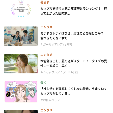
暮らす
カップル旅行で人気の都道府県ランキング！ 行
ってよかった国内旅...
エンタメ
モテすぎレディはなぜ、男性の心を掴むのか？
傷つきたくない女た...
＃ガールオアレディ3考察
エンタメ
本能剥き出し、夏の恋がスタート！ タイプの異
性に一直線♡ 早く...
＃シャッフルアイランド7考察
働く
「推し活」を理解してくれない彼氏。うまくいく
カップルがしている...
＃お仕事ハック
エンタメ