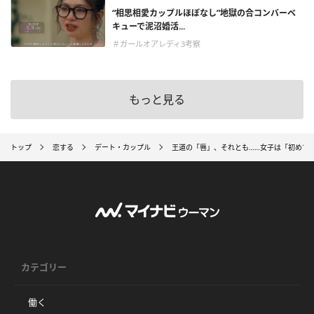
“相思相愛カップルほぼなし”地獄の合コンバーベ
キューで泥沼婚活...
＃ガールオアレディ3考察
もっと見る
トップ
恋する
デート・カップル
王道の「唇」、それとも……女子は「初めて
カテゴリー
働く