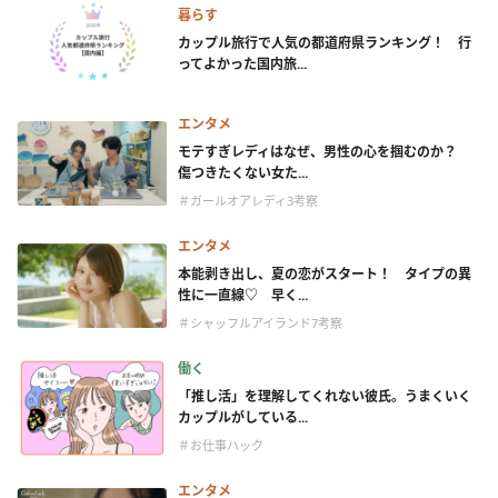
暮らす
カップル旅行で人気の都道府県ランキング！ 行
ってよかった国内旅...
エンタメ
モテすぎレディはなぜ、男性の心を掴むのか？
傷つきたくない女た...
＃ガールオアレディ3考察
エンタメ
本能剥き出し、夏の恋がスタート！ タイプの異
性に一直線♡ 早く...
＃シャッフルアイランド7考察
働く
「推し活」を理解してくれない彼氏。うまくいく
カップルがしている...
＃お仕事ハック
エンタメ