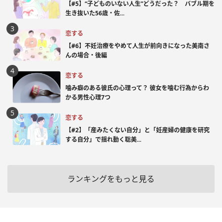
【#5】“子どものいない人生”どうだった？ バブル期を
生き抜いた56歳・佐...
恋する
【#6】不妊治療をやめて人生が前向きになった美南さ
んの場合・後編
恋する
噛み癖のある彼氏の心理って？ 彼女を噛む行為からわ
かる男性心理7つ
恋する
【#2】「産みたくない自分」と「妊産婦の健康を研究
する自分」で揺れ動く聡美...
ランキングをもっと見る