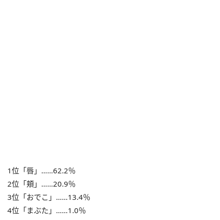
1位「唇」……62.2％
2位「頬」……20.9％
3位「おでこ」……13.4％
4位「まぶた」……1.0％