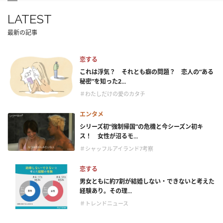
LATEST
最新の記事
恋する
これは浮気？ それとも癖の問題？ 恋人の“ある
秘密”を知った2...
＃わたしだけの愛のカタチ
エンタメ
シリーズ初“強制帰国”の危機と今シーズン初キ
ス！ 女性が沼るモ...
＃シャッフルアイランド7考察
恋する
男女ともに約7割が結婚しない・できないと考えた
経験あり。その理...
＃トレンドニュース