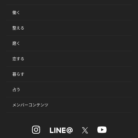
働く
整える
磨く
恋する
暮らす
占う
メンバーコンテンツ