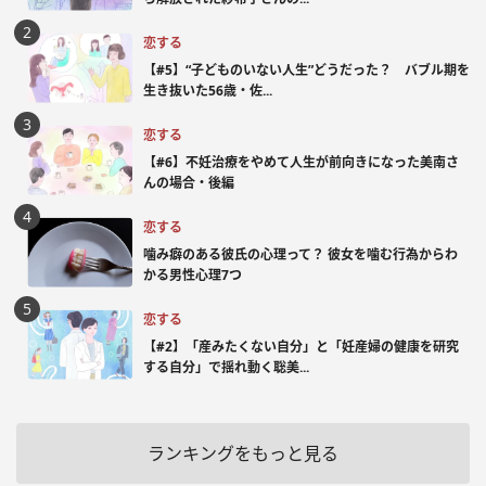
恋する
【#5】“子どものいない人生”どうだった？ バブル期を
生き抜いた56歳・佐...
恋する
【#6】不妊治療をやめて人生が前向きになった美南さ
んの場合・後編
恋する
噛み癖のある彼氏の心理って？ 彼女を噛む行為からわ
かる男性心理7つ
恋する
【#2】「産みたくない自分」と「妊産婦の健康を研究
する自分」で揺れ動く聡美...
ランキングをもっと見る