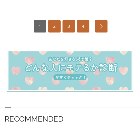
1
2
3
4
RECOMMENDED