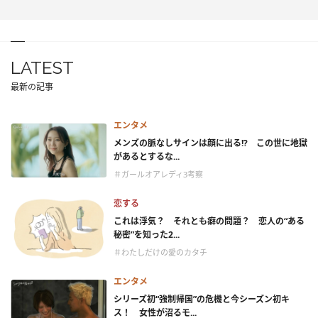
LATEST
最新の記事
エンタメ
メンズの脈なしサインは顔に出る!? この世に地獄
があるとするな...
＃ガールオアレディ3考察
恋する
これは浮気？ それとも癖の問題？ 恋人の“ある
秘密”を知った2...
＃わたしだけの愛のカタチ
エンタメ
シリーズ初“強制帰国”の危機と今シーズン初キ
ス！ 女性が沼るモ...