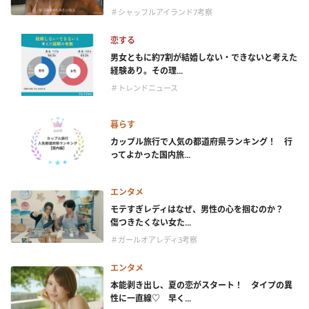
＃シャッフルアイランド7考察
恋する
男女ともに約7割が結婚しない・できないと考えた
経験あり。その理...
＃トレンドニュース
暮らす
カップル旅行で人気の都道府県ランキング！ 行
ってよかった国内旅...
エンタメ
モテすぎレディはなぜ、男性の心を掴むのか？
傷つきたくない女た...
＃ガールオアレディ3考察
エンタメ
本能剥き出し、夏の恋がスタート！ タイプの異
性に一直線♡ 早く...