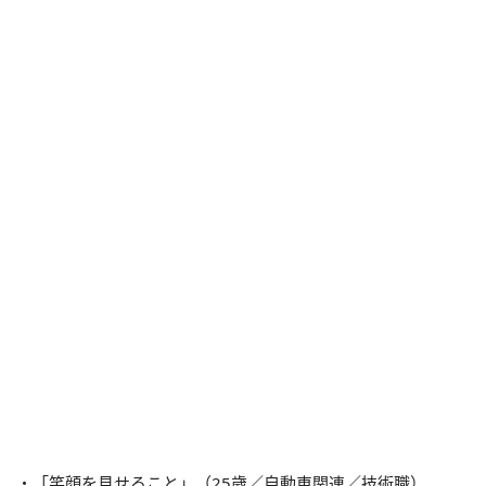
・「笑顔を見せること」（25歳／自動車関連／技術職）