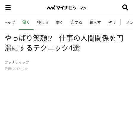
働く
トップ
整える
磨く
恋する
暮らす
占う
メ
やっぱり笑顔!? 仕事の人間関係を円
滑にするテクニック4選
ファナティック
更新: 2017.12.01