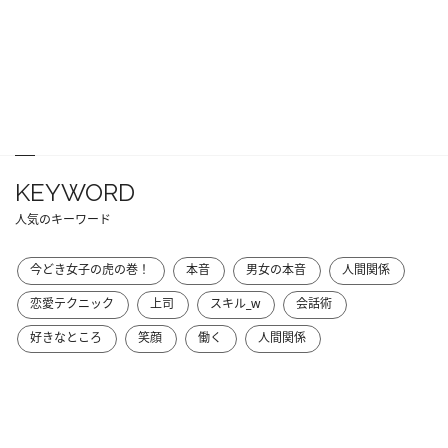
KEYWORD
人気のキーワード
今どき女子の虎の巻！
本音
男女の本音
人間関係
恋愛テクニック
上司
スキル_w
会話術
好きなところ
笑顔
働く
人間関係