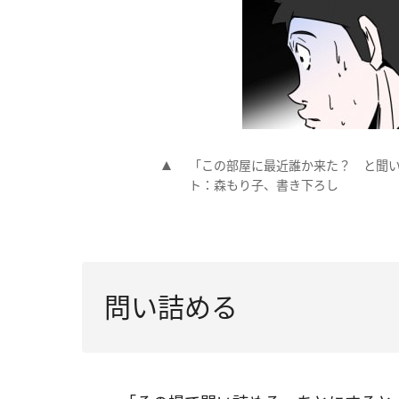
「この部屋に最近誰か来た？ と聞い
ト：森もり子、書き下ろし
問い詰める