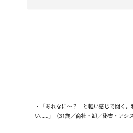
・「あれなに～？ と軽い感じで聞く。
い……」（31歳／商社・卸／秘書・アシ