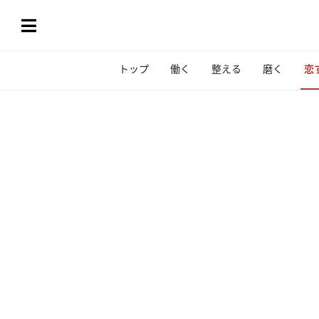
トップ
働く
整える
磨く
恋