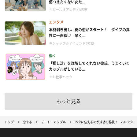
傷つきたくない女た...
＃ガールオアレディ3考察
エンタメ
本能剥き出し、夏の恋がスタート！ タイプの異
性に一直線♡ 早く...
＃シャッフルアイランド7考察
働く
「推し活」を理解してくれない彼氏。うまくいく
カップルがしている...
＃お仕事ハック
もっと見る
トップ
恋する
デート・カップル
ベタに伝えるのが成功の秘訣？ バレンタイ