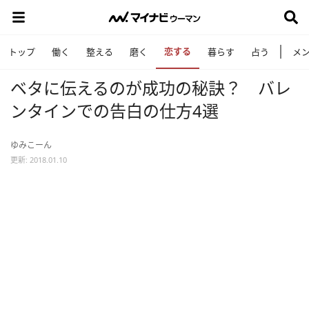
恋する
トップ
働く
整える
磨く
暮らす
占う
メ
ベタに伝えるのが成功の秘訣？ バレ
ンタインでの告白の仕方4選
ゆみこーん
更新: 2018.01.10