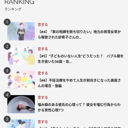
RANKING
ランキング
恋する
【#4】「家の呪縛を断ち切りたい」地元の男尊女卑か
ら解放された紗希子さんの...
恋する
【#5】“子どものいない人生”どうだった？ バブル期を
生き抜いた56歳・佐...
恋する
【#6】不妊治療をやめて人生が前向きになった美南さ
んの場合・後編
恋する
噛み癖のある彼氏の心理って？ 彼女を噛む行為からわ
かる男性心理7つ
恋する