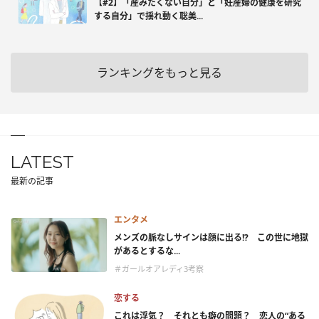
【#2】「産みたくない自分」と「妊産婦の健康を研究
する自分」で揺れ動く聡美...
ランキングをもっと見る
LATEST
最新の記事
エンタメ
メンズの脈なしサインは顔に出る!? この世に地獄
があるとするな...
＃ガールオアレディ3考察
恋する
これは浮気？ それとも癖の問題？ 恋人の“ある