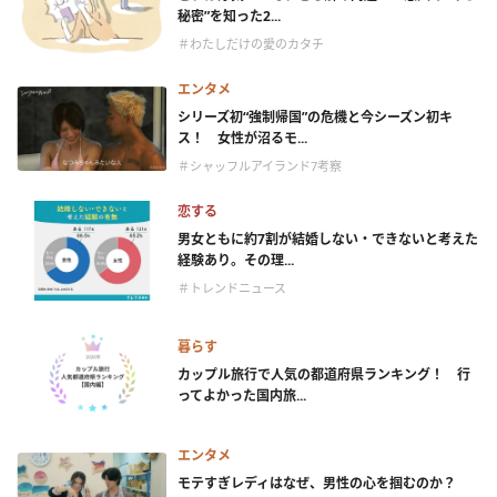
秘密”を知った2...
＃わたしだけの愛のカタチ
エンタメ
シリーズ初“強制帰国”の危機と今シーズン初キ
ス！ 女性が沼るモ...
＃シャッフルアイランド7考察
恋する
男女ともに約7割が結婚しない・できないと考えた
経験あり。その理...
＃トレンドニュース
暮らす
カップル旅行で人気の都道府県ランキング！ 行
ってよかった国内旅...
エンタメ
モテすぎレディはなぜ、男性の心を掴むのか？