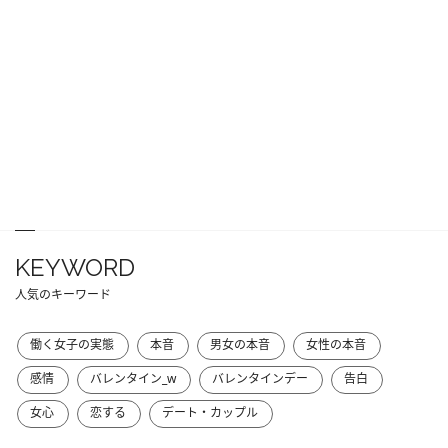
KEYWORD
人気のキーワード
働く女子の実態
本音
男女の本音
女性の本音
感情
バレンタイン_w
バレンタインデー
告白
女心
恋する
デート・カップル