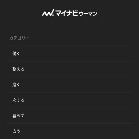
カテゴリー
働く
整える
磨く
恋する
暮らす
占う