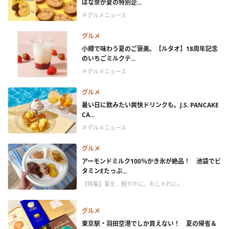
ばな奈が夏の特別企...
＃グルメニュース
グルメ
小樽で味わう夏のご褒美。【ルタオ】18周年記念
のいちごミルクテ...
＃グルメニュース
グルメ
暑い日に飲みたい爽快ドリンクも。J.S. PANCAKE
CA...
＃グルメニュース
グルメ
アーモンドミルク100％かき氷が絶品！ 池袋でビ
タミンEたっぷ...
【特集】夏を、軽やかに、おしゃれに。
グルメ
東京駅・羽田空港でしか買えない！ 夏の帰省＆