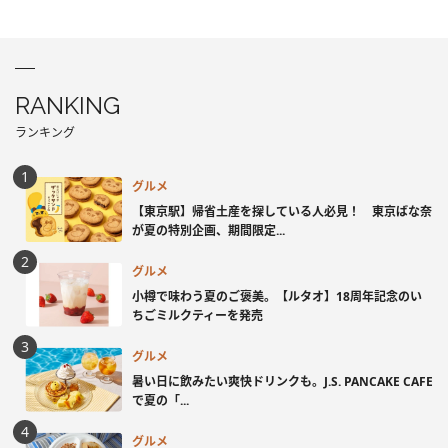
RANKING
ランキング
グルメ
【東京駅】帰省土産を探している人必見！ 東京ばな奈
が夏の特別企画、期間限定...
グルメ
小樽で味わう夏のご褒美。【ルタオ】18周年記念のい
ちごミルクティーを発売
グルメ
暑い日に飲みたい爽快ドリンクも。J.S. PANCAKE CAFE
で夏の「...
グルメ