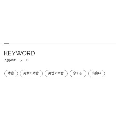
KEYWORD
人気のキーワード
本音
男女の本音
男性の本音
恋する
出会い