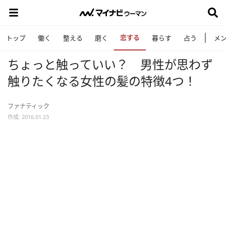
恋する
トップ
働く
整える
磨く
暮らす
占う
メ
ちょっと触っていい？ 男性が思わず
触りたくなる女性の髪の特徴4つ！
ファナティック
作成: 2016.01.23