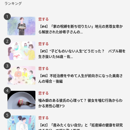
ランキング
恋する
【#4】「家の呪縛を断ち切りたい」地元の男尊女卑か
ら解放された紗希子さんの...
恋する
【#5】“子どものいない人生”どうだった？ バブル期を
生き抜いた56歳・佐...
恋する
【#6】不妊治療をやめて人生が前向きになった美南さ
んの場合・後編
恋する
噛み癖のある彼氏の心理って？ 彼女を噛む行為からわ
かる男性心理7つ
恋する
【#2】「産みたくない自分」と「妊産婦の健康を研究