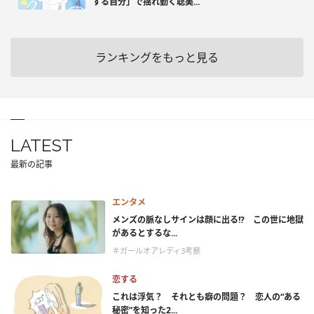
する自分」で揺れ動く聡美...
ランキングをもっと見る
LATEST
最新の記事
エンタメ
メンズの脈なしサインは顔に出る!? この世に地獄
があるとするな...
＃ガールオアレディ3考察
恋する
これは浮気？ それとも癖の問題？ 恋人の“ある
秘密”を知った2...