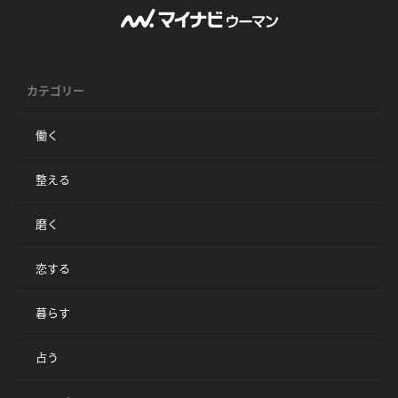
カテゴリー
働く
整える
磨く
恋する
暮らす
占う