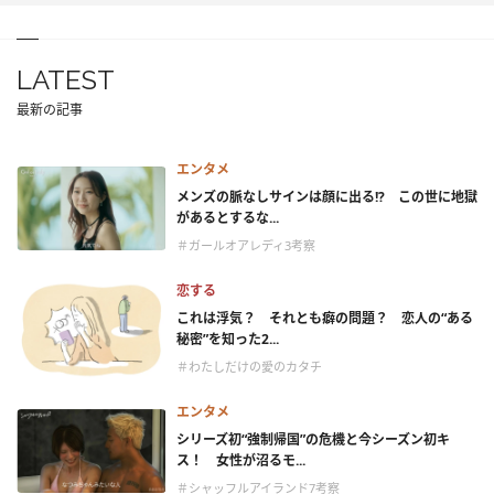
LATEST
最新の記事
エンタメ
メンズの脈なしサインは顔に出る!? この世に地獄
があるとするな...
＃ガールオアレディ3考察
恋する
これは浮気？ それとも癖の問題？ 恋人の“ある
秘密”を知った2...
＃わたしだけの愛のカタチ
エンタメ
シリーズ初“強制帰国”の危機と今シーズン初キ
ス！ 女性が沼るモ...
＃シャッフルアイランド7考察