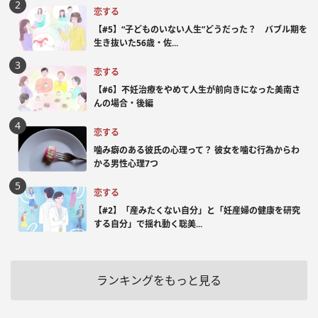
恋する
【#5】“子どものいない人生”どうだった？ バブル期を
生き抜いた56歳・佐...
恋する
【#6】不妊治療をやめて人生が前向きになった美南さ
んの場合・後編
恋する
噛み癖のある彼氏の心理って？ 彼女を噛む行為からわ
かる男性心理7つ
恋する
【#2】「産みたくない自分」と「妊産婦の健康を研究
する自分」で揺れ動く聡美...
ランキングをもっと見る