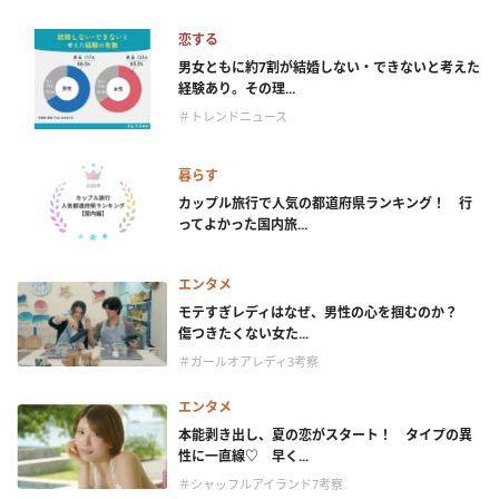
恋する
男女ともに約7割が結婚しない・できないと考えた
経験あり。その理...
＃トレンドニュース
暮らす
カップル旅行で人気の都道府県ランキング！ 行
ってよかった国内旅...
エンタメ
モテすぎレディはなぜ、男性の心を掴むのか？
傷つきたくない女た...
＃ガールオアレディ3考察
エンタメ
本能剥き出し、夏の恋がスタート！ タイプの異
性に一直線♡ 早く...
＃シャッフルアイランド7考察