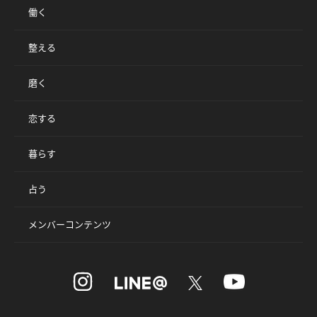
働く
整える
磨く
恋する
暮らす
占う
メンバーコンテンツ