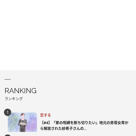
RANKING
ランキング
恋する
【#4】「家の呪縛を断ち切りたい」地元の男尊女卑か
ら解放された紗希子さんの...