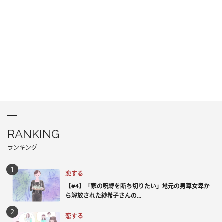
RANKING
ランキング
恋する
【#4】「家の呪縛を断ち切りたい」地元の男尊女卑か
ら解放された紗希子さんの...
恋する