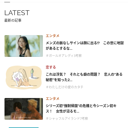
LATEST
最新の記事
エンタメ
メンズの脈なしサインは顔に出る!? この世に地獄
があるとするな...
＃ガールオアレディ3考察
恋する
これは浮気？ それとも癖の問題？ 恋人の“ある
秘密”を知った2...
＃わたしだけの愛のカタチ
エンタメ
シリーズ初“強制帰国”の危機と今シーズン初キ
ス！ 女性が沼るモ...
＃シャッフルアイランド7考察