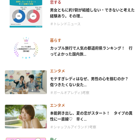
恋する
男女ともに約7割が結婚しない・できないと考えた
経験あり。その理...
＃トレンドニュース
暮らす
カップル旅行で人気の都道府県ランキング！ 行
ってよかった国内旅...
エンタメ
モテすぎレディはなぜ、男性の心を掴むのか？
傷つきたくない女た...
＃ガールオアレディ3考察
エンタメ
本能剥き出し、夏の恋がスタート！ タイプの異
性に一直線♡ 早く...
＃シャッフルアイランド7考察
働く