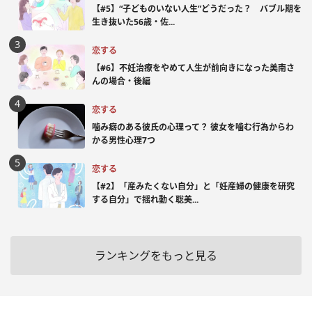
【#5】“子どものいない人生”どうだった？ バブル期を
生き抜いた56歳・佐...
恋する
【#6】不妊治療をやめて人生が前向きになった美南さ
んの場合・後編
恋する
噛み癖のある彼氏の心理って？ 彼女を噛む行為からわ
かる男性心理7つ
恋する
【#2】「産みたくない自分」と「妊産婦の健康を研究
する自分」で揺れ動く聡美...
ランキングをもっと見る