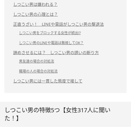
しつこい男は嫌われる？
しつこい男の心理とは？
正直うざい！ LINEや電話がしつこい男の撃退法
しつこい男をブロックする女性が続出!?
しつこい男のLINEや電話は無視してOK？
諦めさせるには？ しつこい男の誘いの断り方
男友達の場合の対処法
職場の人の場合の対処法
しつこい男には一貫した態度で接して
しつこい男の特徴5つ【女性317人に聞い
た！】