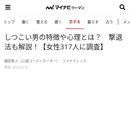
恋する
トップ
働く
整える
磨く
暮らす
占う
メ
しつこい男の特徴や心理とは？ 撃退
法も解説！【女性317人に調査】
織田隼人（心理コーディネーター）
ファナティック
更新: 2023.02.21