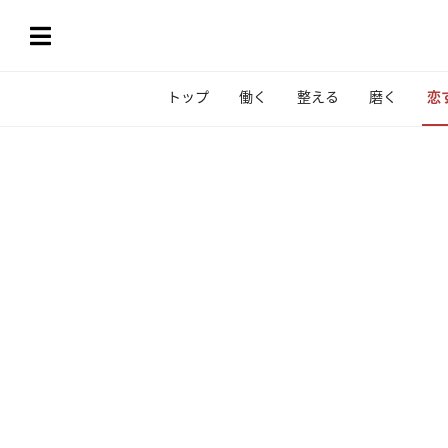
トップ
働く
整える
磨く
恋