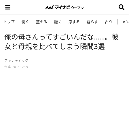
トップ
働く
整える
磨く
恋する
暮らす
占う
メ
俺の母さんってすごいんだな……。彼
女と母親を比べてしまう瞬間3選
ファナティック
作成: 2015.12.09