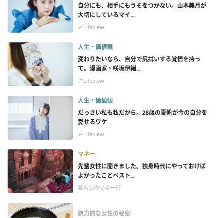
自分にも、相手にもうそをつかない。山本美月が
大切にしているマイ...
＃Lifeview
人生・価値観
変わりたいなら、自分で尻拭いする覚悟を持っ
て。漫画家・咲坂伊緒...
＃Lifeview
人生・価値観
だっさい私も私だから。28歳の夏帆が今の自分を
愛せるワケ
＃Lifeview
マネー
先輩女性に聞きました。独身時代にやっておけば
よかったことベスト...
暮らしのマネー術
魅力的な女性の秘密