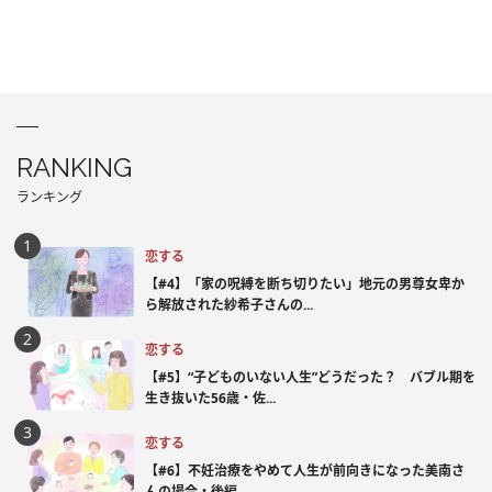
RANKING
ランキング
恋する
【#4】「家の呪縛を断ち切りたい」地元の男尊女卑か
ら解放された紗希子さんの...
恋する
【#5】“子どものいない人生”どうだった？ バブル期を
生き抜いた56歳・佐...
恋する
【#6】不妊治療をやめて人生が前向きになった美南さ
んの場合・後編