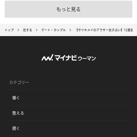
もっと見る
トップ
恋する
デート・カップル
【サツキメイのアラサー女子占い】12星座
カテゴリー
働く
整える
磨く