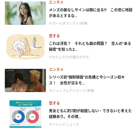
エンタメ
メンズの脈なしサインは顔に出る!? この世に地獄
があるとするな...
＃ガールオアレディ3考察
恋する
これは浮気？ それとも癖の問題？ 恋人の“ある
秘密”を知った2...
＃わたしだけの愛のカタチ
エンタメ
シリーズ初“強制帰国”の危機と今シーズン初キ
ス！ 女性が沼るモ...
＃シャッフルアイランド7考察
恋する
男女ともに約7割が結婚しない・できないと考えた
経験あり。その理...
＃トレンドニュース