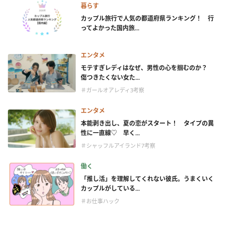
暮らす
カップル旅行で人気の都道府県ランキング！ 行
ってよかった国内旅...
エンタメ
モテすぎレディはなぜ、男性の心を掴むのか？
傷つきたくない女た...
＃ガールオアレディ3考察
エンタメ
本能剥き出し、夏の恋がスタート！ タイプの異
性に一直線♡ 早く...
＃シャッフルアイランド7考察
働く
「推し活」を理解してくれない彼氏。うまくいく
カップルがしている...
＃お仕事ハック